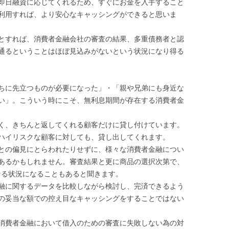
即日融資に応じてくれるため、すぐにお金を入手すること
利用すれば、より安心なキャッシングができると思いま
とすれば、消費者金融会社の審査の結果、多重債務者と認
通るということはほぼ見込みがないという状況になり得る
ちに先立つものが必要になった」・「親や兄弟にも身近な
い」。こういう時にこそ、無利息期間が存在する消費者金
く、きちんと返してくれる顧客だけに貸し付けています。
ハイリスクな顧客に対しても、貸し出してくれます。
との偏見にとらわれたりせずに、様々な消費者金融につい
あるかもしれません。審査結果と更に商品の選択次第で、
なる状況になることもあると聞きます。
融に関するデータを比較しながら検討し、完済できるよう
の妥当な額での控え目なキャッシングをすることではない
消費者金融において借入のための審査に失敗しない為の対