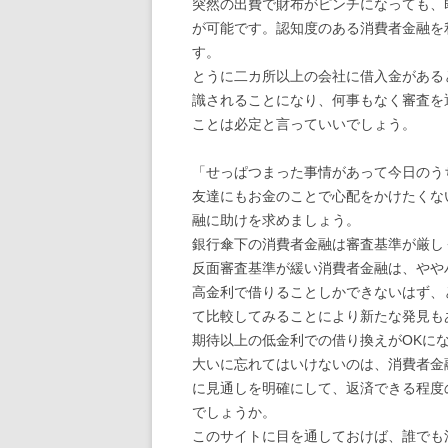
突然の出費で財布がピンチになっても、
が可能です。認知度のある消費者金融を
す。
とうに二カ所以上の会社に借入金がある
識されることになり、何事もなく審査を
ことは必定と言っていいでしょう。
「せっぱつまった事情があって今日のう
友達にもお金のことで心配をかけたくな
融に助けを求めましょう。
銀行傘下の消費者金融は審査基準が厳し
反面審査基準が緩い消費者金融は、やや
高金利で借りることしかできないはず、
て比較してみることにより新たな発見も
期待以上の低金利での借り換えがOKに
大いに忘れてはいけないのは、消費者金
に見通しを明確にして、返済できる程度
でしょうか。
このサイトに目を通しておけば、誰でも