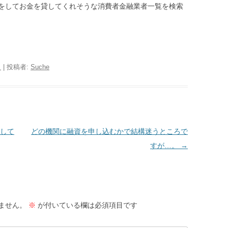
をしてお金を貸してくれそうな消費者金融業者一覧を検索
日
|
投稿者:
Suche
して
どの機関に融資を申し込むかで結構迷うところで
すが…。
→
ません。
※
が付いている欄は必須項目です