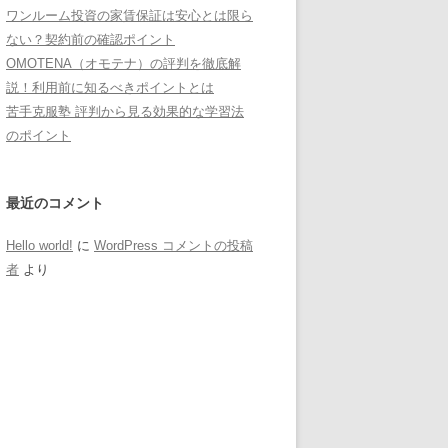
ワンルーム投資の家賃保証は安心とは限ら
ない？契約前の確認ポイント
OMOTENA（オモテナ）の評判を徹底解
説！利用前に知るべきポイントとは
苦手克服塾 評判から見る効果的な学習法
のポイント
最近のコメント
Hello world!
に
WordPress コメントの投稿
者
より