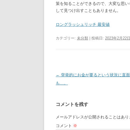
策を知ることができるので、大変な思い
して見つけ出すこともありません。
ロングラッシュリッチ 最安値
カテゴリー:
未分類
| 投稿日:
2023年2月22
投
←
突発的にお金が要るという状況に直面
稿
も…。
ナ
ビ
コメントを残す
ゲ
ー
メールアドレスが公開されることはあり
シ
コメント
※