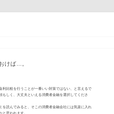
コ
ン
テ
ン
ツ
へ
ス
おけば…。
キ
ッ
プ
金利比較を行うことが一番いい対策ではない、と言えるで
頼もしく、大丈夫といえる消費者金融を選択してくださ
ミを読んでみると、そこの消費者金融会社には気楽に入れ
かと思われます。