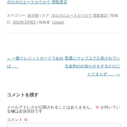
ボロボロエースカウカウ 買取査定
カテゴリー:
未分類
| タグ:
ボロボロエースカウカウ 買取査定
| 投稿
日:
2023年3月9日
|
投稿者:
Llorach
投
←
一般クレジットカードであれ
普通にウェブ上で公表されてい
稿
ば…。
る金利のお知らせをするだけに
ナ
とどまらず…。
→
ビ
ゲ
コメントを残す
ー
シ
メールアドレスが公開されることはありません。
※
が付いてい
る欄は必須項目です
ョ
コメント
※
ン