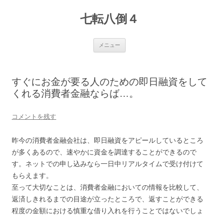
七転八倒４
コ
メニュー
ン
テ
ン
ツ
へ
すぐにお金が要る人のための即日融資をして
ス
キ
くれる消費者金融ならば…。
ッ
プ
コメントを残す
昨今の消費者金融会社は、即日融資をアピールしているところ
が多くあるので、速やかに資金を調達することができるので
す。ネットでの申し込みなら一日中リアルタイムで受け付けて
もらえます。
至って大切なことは、消費者金融においての情報を比較して、
返済しきれるまでの目途が立ったところで、返すことができる
程度の金額における慎重な借り入れを行うことではないでしょ