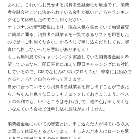
あれば、これからお見せする消費者金融会社が最適です。消費
者金融会社ごとに決められている金利が低いところをランキン
グ化して比較したのでご活用ください。
オリジナルの情報収集により、現在人気を集めていて融資審査
に簡単に通る、消費者金融業者を一覧できるリストを用意した
ので是非ご利用ください。かろうじて申し込んだとしても、審
査に合格しなかったら意味がありません！
もしも無利息でのキャッシングを実施している消費者金融を希
望しているなら、即日審査に加えて即日キャッシングにも対処
しているので、CMでなじみの深いプロミスが、非常にお勧めで
きるところだと自信を持って言えます。
自分に合っていそうな消費者金融業者を探し出すことができた
ら、ちゃんと色々な口コミもチェックしておきましょう。ベス
トの金利でも、いいところはそれだけで、他の点は全く良くな
いなんていう会社では申し込む意味がありません。
消費者金融においての審査とは、申し込んだ人が得ている収入
に関して確認をとるというより、申し込んだ本人にローンを返
すあてが本当にあるのかを審査します。