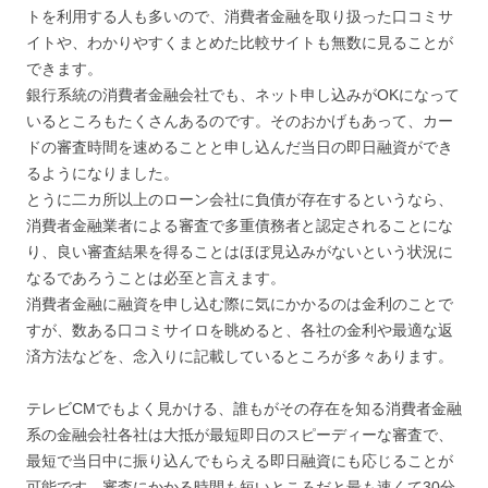
トを利用する人も多いので、消費者金融を取り扱った口コミサ
イトや、わかりやすくまとめた比較サイトも無数に見ることが
できます。
銀行系統の消費者金融会社でも、ネット申し込みがOKになって
いるところもたくさんあるのです。そのおかげもあって、カー
ドの審査時間を速めることと申し込んだ当日の即日融資ができ
るようになりました。
とうに二カ所以上のローン会社に負債が存在するというなら、
消費者金融業者による審査で多重債務者と認定されることにな
り、良い審査結果を得ることはほぼ見込みがないという状況に
なるであろうことは必至と言えます。
消費者金融に融資を申し込む際に気にかかるのは金利のことで
すが、数ある口コミサイロを眺めると、各社の金利や最適な返
済方法などを、念入りに記載しているところが多々あります。
テレビCMでもよく見かける、誰もがその存在を知る消費者金融
系の金融会社各社は大抵が最短即日のスピーディーな審査で、
最短で当日中に振り込んでもらえる即日融資にも応じることが
可能です。審査にかかる時間も短いところだと最も速くて30分