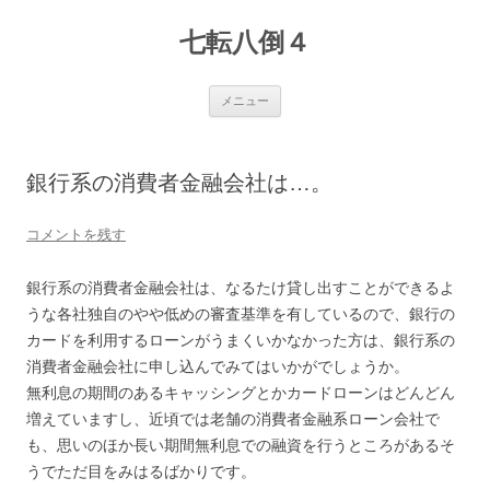
七転八倒４
コ
メニュー
ン
テ
ン
ツ
へ
銀行系の消費者金融会社は…。
ス
キ
ッ
プ
コメントを残す
銀行系の消費者金融会社は、なるたけ貸し出すことができるよ
うな各社独自のやや低めの審査基準を有しているので、銀行の
カードを利用するローンがうまくいかなかった方は、銀行系の
消費者金融会社に申し込んでみてはいかがでしょうか。
無利息の期間のあるキャッシングとかカードローンはどんどん
増えていますし、近頃では老舗の消費者金融系ローン会社で
も、思いのほか長い期間無利息での融資を行うところがあるそ
うでただ目をみはるばかりです。