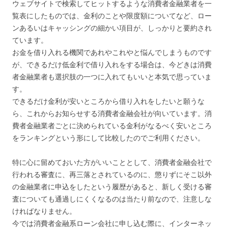
ウェブサイトで検索してヒットするような消費者金融業者を一
覧表にしたものでは、金利のことや限度額についてなど、ロー
ンあるいはキャッシングの細かい項目が、しっかりと要約され
ています。
お金を借り入れる機関であれやこれやと悩んでしまうものです
が、できるだけ低金利で借り入れをする場合は、今どきは消費
者金融業者も選択肢の一つに入れてもいいと本気で思っていま
す。
できるだけ金利が安いところから借り入れをしたいと願うな
ら、これからお知らせする消費者金融会社が向いています。消
費者金融業者ごとに決められている金利がなるべく安いところ
をランキングという形にして比較したのでご利用ください。
特に心に留めておいた方がいいこととして、消費者金融会社で
行われる審査に、再三落とされているのに、懲りずにそこ以外
の金融業者に申込をしたという履歴があると、新しく受ける審
査についても通過しにくくなるのは当たり前なので、注意しな
ければなりません。
今では消費者金融系ローン会社に申し込む際に、インターネッ