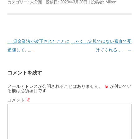
カテゴリー:
未分類
| 投稿日:
2023年3月20日
|
投稿者:
Milton
投
←
貸金業法が改正されたことに
しゃくし定規ではない審査で受
稿
追随して…。
けてくれる…。
→
ナ
ビ
コメントを残す
ゲ
ー
メールアドレスが公開されることはありません。
※
が付いてい
る欄は必須項目です
シ
コメント
※
ョ
ン