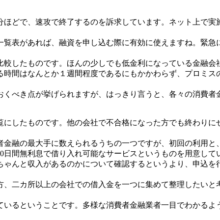
分ほどで、速攻で終了するのを訴求しています。ネット上で実
一覧表があれば、融資を申し込む際に有効に使えますね。緊急
比較したものです。ほんの少しでも低金利になっている金融会
る時間はなんとか１週間程度であるにもかかわらず、プロミスの
おくべき点が挙げられますが、はっきり言うと、各々の消費者
覧にしたものです。他の会社で不合格になった方でも終わりに
者金融の最大手に数えられるうちの一つですが、初回の利用と
30日間無利息で借り入れ可能なサービスというものを用意して
ちゃんと収入があるのかについて確認するというより、申込を
方、二カ所以上の会社での借入金を一つに集めて整理したいと
ているということです。多様な消費者金融業者一目でわかるよ