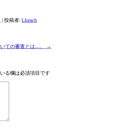
日
|
投稿者:
Llorach
おいての審査とは…。
→
いる欄は必須項目です