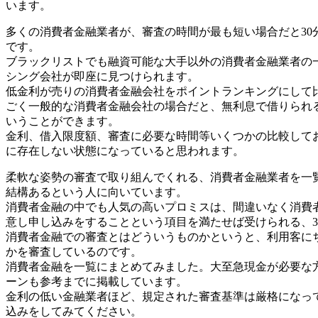
います。
多くの消費者金融業者が、審査の時間が最も短い場合だと30
です。
ブラックリストでも融資可能な大手以外の消費者金融業者の
シング会社が即座に見つけられます。
低金利が売りの消費者金融会社をポイントランキングにして
ごく一般的な消費者金融会社の場合だと、無利息で借りられ
いうことができます。
金利、借入限度額、審査に必要な時間等いくつかの比較して
に存在しない状態になっていると思われます。
柔軟な姿勢の審査で取り組んでくれる、消費者金融業者を一
結構あるという人に向いています。
消費者金融の中でも人気の高いプロミスは、間違いなく消費
意し申し込みをすることという項目を満たせば受けられる、
消費者金融での審査とはどういうものかというと、利用客に
かを審査しているのです。
消費者金融を一覧にまとめてみました。大至急現金が必要な
ーンも参考までに掲載しています。
金利の低い金融業者ほど、規定された審査基準は厳格になっ
込みをしてみてください。