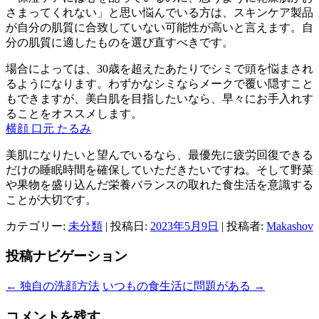
さまってくれない」と思い悩んでいる方は、スキンケア製品
が自分の肌質に合致していない可能性が高いと言えます。自
分の肌質に適したものを選び直すべきです。
場合によっては、30歳を超えたあたりでシミで頭を悩まされ
るようになります。わずかなシミならメークで覆い隠すこと
もできますが、美白肌を目指したいなら、早々にお手入れす
ることをオススメします。
横顔 口元 たるみ
美肌になりたいと望んでいるなら、最優先に疲労回復できる
だけの睡眠時間を確保していただきたいですね。そして野菜
や果物を盛り込んだ栄養バランスの取れた食生活を意識する
ことが大切です。
カテゴリー:
未分類
| 投稿日:
2023年5月9日
|
投稿者:
Makashov
投稿ナビゲーション
←
独自の洗顔方法
いつもの食生活に問題がある
→
コメントを残す