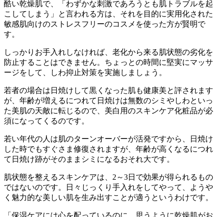
酷い乾燥肌で、「わずかな刺激であろうとも肌トラブルを起
こしてしまう」と言われる方は、それを目的に実用化された
敏感肌向けのストレスフリーのコスメを使った方が賢明で
す。
しっかりお手入れしなければ、老化から来る肌状態の劣化を
防止することはできません。ちょっとの時間に堅実にマッサ
ージをして、しわ抑止対策を実施しましょう。
若者の場合は日焼けして黒くなった肌も健康美と評されます
が、年齢が増えるにつれて日焼けは無数のシミやしわといっ
た美肌の天敵に転じるので、美白用のスキンケア化粧品が必
須になってくるのです。
若い年代の人は肌のターンオーバーが活発ですから、日焼け
した時でもすぐさま修復されますが、年齢が高くなるにつれ
て日焼け跡がそのままシミになるおそれ大です。
肌状態を整えるスキンケアは、2～3日で効果が得られるもの
ではないのです。日々じっくり手入れをしてやって、ようや
く魅力的な美しい肌を生み出すことが適うというわけです。
「保湿ケアには心を配っているのに、思うように乾燥肌がお