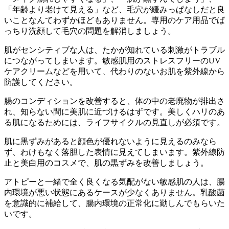
「年齢より老けて見える」など、毛穴が緩みっぱなしだと良
いことなんてわずかほどもありません。専用のケア用品でば
っちり洗顔して毛穴の問題を解消しましょう。
肌がセンシティブな人は、たかが知れている刺激がトラブル
につながってしまいます。敏感肌用のストレスフリーのUV
ケアクリームなどを用いて、代わりのないお肌を紫外線から
防護してください。
腸のコンディションを改善すると、体の中の老廃物が排出さ
れ、知らない間に美肌に近づけるはずです。美しくハリのあ
る肌になるためには、ライフサイクルの見直しが必須です。
肌に黒ずみがあると顔色が優れないように見えるのみなら
ず、わけもなく落胆した表情に見えてしまいます。紫外線防
止と美白用のコスメで、肌の黒ずみを改善しましょう。
アトピーと一緒で全く良くなる気配がない敏感肌の人は、腸
内環境が悪い状態にあるケースが少なくありません。乳酸菌
を意識的に補給して、腸内環境の正常化に勤しんでもらいた
いです。