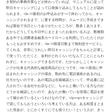
き契約の事務作業などが終わっていれば、マニュアルに従って
即日キャッシングによって口座振り込みしてもらうことが認め
られます。<br />最初のお申込みがすべて終わってから、キャ
ッシングされるまで、に要する時間が、スムーズに手続きでき
れば最短で当日というありがたいところが、数多くあります。
だからどうしても今日中にまとまったお金がいる人は、数種類
ある中でも消費者金融系カードローンを利用していただくのが
もっともおすすめです。<br />限度日数まで無利息サービスし
てくれる、非常にうれしい即日キャッシングをちゃんと計算し
て使っていただくと、金利がどれくらいだなんてことにとらわ
れずに、キャッシングできるのです。だからかしこくキャッシ
ングが出来る代表的な融資商品のひとつです。<br />新規に申
込まれたキャッシングの場合、勤め先に電話連絡があるのは、
仕方がないのです。あの電話は在籍確認といって、申込書に記
入されている会社やお店などに、ちゃんと働いている方なのか
どうかを確認したいので、あなたが働いている現場に電話を使
って確かめているというわけなのです。</p><p>キャッシング
で貸してもらおうといろいろ考えている方は、ある程度まとま
った現金が、とにかくすぐにでも借りたい！という人が、きっ