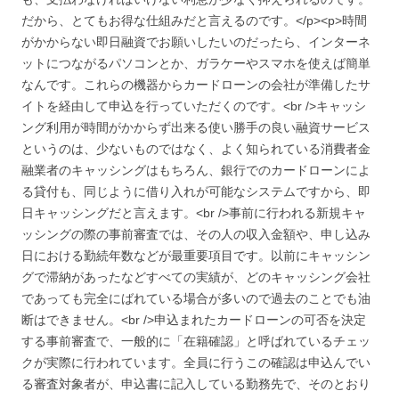
だから、とてもお得な仕組みだと言えるのです。</p><p>時間
がかからない即日融資でお願いしたいのだったら、インターネ
ットにつながるパソコンとか、ガラケーやスマホを使えば簡単
なんです。これらの機器からカードローンの会社が準備したサ
イトを経由して申込を行っていただくのです。<br />キャッシ
ング利用が時間がかからず出来る使い勝手の良い融資サービス
というのは、少ないものではなく、よく知られている消費者金
融業者のキャッシングはもちろん、銀行でのカードローンによ
る貸付も、同じように借り入れが可能なシステムですから、即
日キャッシングだと言えます。<br />事前に行われる新規キャ
ッシングの際の事前審査では、その人の収入金額や、申し込み
日における勤続年数などが最重要項目です。以前にキャッシン
グで滞納があったなどすべての実績が、どのキャッシング会社
であっても完全にばれている場合が多いので過去のことでも油
断はできません。<br />申込まれたカードローンの可否を決定
する事前審査で、一般的に「在籍確認」と呼ばれているチェッ
クが実際に行われています。全員に行うこの確認は申込んでい
る審査対象者が、申込書に記入している勤務先で、そのとおり