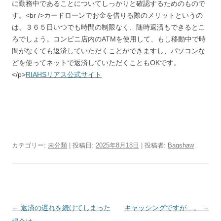
に勤務中であることについてしっかりと確認するためのもので
す。<br />カードローンでお金を借りる際のメリットというの
は、３６５日いつでも時間の制限なく、随時返済もできるとこ
ろでしょう。コンビニ店内のATMを使用して、もし移動中で時
間がなくても返済していただくことができますし、パソコンな
どを使ってネットで返済していただくこともOKです。
</p>
RIAHSリアス公式サイト
カテゴリー:
未分類
| 投稿日:
2025年8月18日
|
投稿者:
Bagshaw
投
←
返済の遅れを続けてしまった
キャッシングですが…。
→