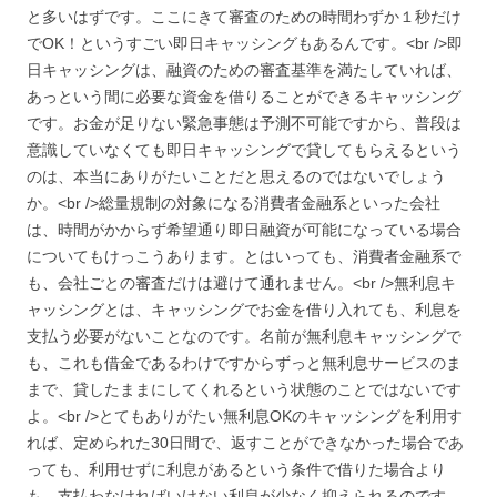
と多いはずです。ここにきて審査のための時間わずか１秒だけ
でOK！というすごい即日キャッシングもあるんです。<br />即
日キャッシングは、融資のための審査基準を満たしていれば、
あっという間に必要な資金を借りることができるキャッシング
です。お金が足りない緊急事態は予測不可能ですから、普段は
意識していなくても即日キャッシングで貸してもらえるという
のは、本当にありがたいことだと思えるのではないでしょう
か。<br />総量規制の対象になる消費者金融系といった会社
は、時間がかからず希望通り即日融資が可能になっている場合
についてもけっこうあります。とはいっても、消費者金融系で
も、会社ごとの審査だけは避けて通れません。<br />無利息キ
ャッシングとは、キャッシングでお金を借り入れても、利息を
支払う必要がないことなのです。名前が無利息キャッシングで
も、これも借金であるわけですからずっと無利息サービスのま
まで、貸したままにしてくれるという状態のことではないです
よ。<br />とてもありがたい無利息OKのキャッシングを利用す
れば、定められた30日間で、返すことができなかった場合であ
っても、利用せずに利息があるという条件で借りた場合より
も、支払わなければいけない利息が少なく抑えられるのです。