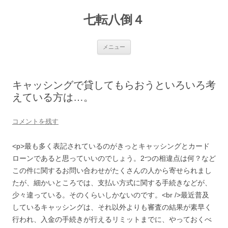
七転八倒４
コ
メニュー
ン
テ
ン
ツ
へ
キャッシングで貸してもらおうといろいろ考
ス
キ
えている方は…。
ッ
プ
コメントを残す
<p>最も多く表記されているのがきっとキャッシングとカード
ローンであると思っていいのでしょう。2つの相違点は何？など
この件に関するお問い合わせがたくさんの人から寄せられまし
たが、細かいところでは、支払い方式に関する手続きなどが、
少々違っている。そのくらいしかないのです。<br />最近普及
しているキャッシングは、それ以外よりも審査の結果が素早く
行われ、入金の手続きが行えるリミットまでに、やっておくべ