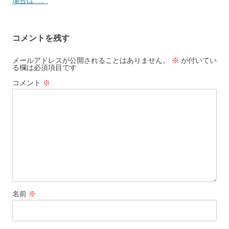
稿
場合は…。
ナ
ビ
コメントを残す
ゲ
ー
メールアドレスが公開されることはありません。
※
が付いてい
る欄は必須項目です
シ
コメント
※
ョ
ン
名前
※