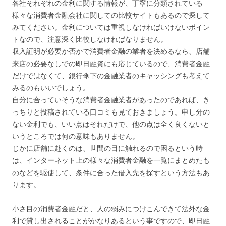
各社それぞれの金利に関する情報が、丁寧に分類されている
様々な消費者金融会社に関しての比較サイトもあるので探して
みてください。金利については重視しなければいけないポイン
トなので、注意深く比較しなければなりません。
収入証明が必要か否かで消費者金融の業者を決めるなら、店舗
来店の必要なしでの即日融資にも応じているので、消費者金融
だけではなくて、銀行傘下の金融業者のキャッシングも考えて
みるのもいいでしょう。
自分に合っていそうな消費者金融業者があったのであれば、き
っちりと投稿されている口コミも見ておきましょう。申し分の
ない金利でも、いい点はそれだけで、他の点は全く良くないと
いうところでは何の意味もありません。
じかに店舗に赴くのは、世間の目に触れるので困るという時
は、インターネット上の様々な消費者金融を一覧にまとめたも
のなどを駆使して、条件に合った借入先を探すという方法もあ
ります。
小さ目の消費者金融だと、人の弱みにつけこんできて法外な金
利で貸し出されることがかなりあるという事ですので、即日融