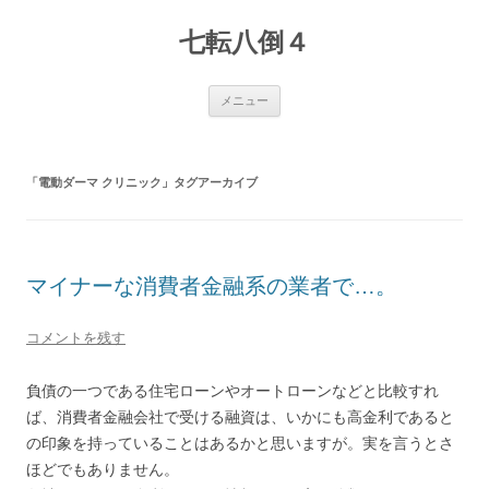
七転八倒４
コ
メニュー
ン
テ
ン
ツ
へ
「
電動ダーマ クリニック
」タグアーカイブ
ス
キ
ッ
プ
マイナーな消費者金融系の業者で…。
コメントを残す
負債の一つである住宅ローンやオートローンなどと比較すれ
ば、消費者金融会社で受ける融資は、いかにも高金利であると
の印象を持っていることはあるかと思いますが。実を言うとさ
ほどでもありません。