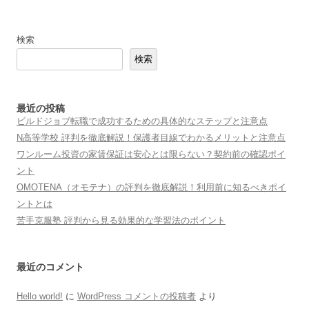
検索
検索
最近の投稿
ビルドジョブ転職で成功するための具体的なステップと注意点
N高等学校 評判を徹底解説！保護者目線でわかるメリットと注意点
ワンルーム投資の家賃保証は安心とは限らない？契約前の確認ポイ
ント
OMOTENA（オモテナ）の評判を徹底解説！利用前に知るべきポイ
ントとは
苦手克服塾 評判から見る効果的な学習法のポイント
最近のコメント
Hello world!
に
WordPress コメントの投稿者
より