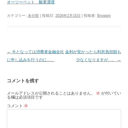
オーツーペット 酸素濃度
カテゴリー:
未分類
| 投稿日:
2026年2月15日
|
投稿者:
Broggini
投
←
今となっては消費者金融会社
金利が安かったら利息負担額も
稿
に申し込みを行うのに…。
少なくなりますが…。
→
ナ
ビ
コメントを残す
ゲ
ー
メールアドレスが公開されることはありません。
※
が付いてい
る欄は必須項目です
シ
コメント
※
ョ
ン