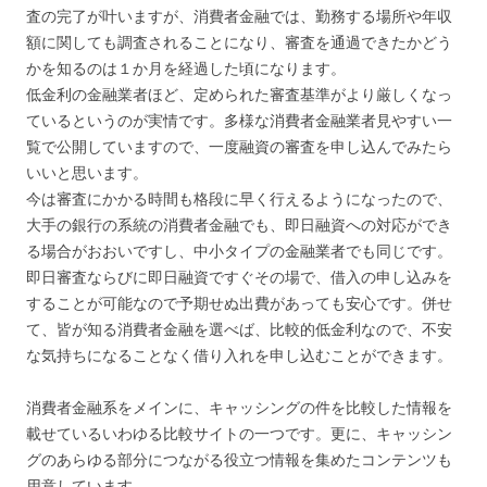
査の完了が叶いますが、消費者金融では、勤務する場所や年収
額に関しても調査されることになり、審査を通過できたかどう
かを知るのは１か月を経過した頃になります。
低金利の金融業者ほど、定められた審査基準がより厳しくなっ
ているというのが実情です。多様な消費者金融業者見やすい一
覧で公開していますので、一度融資の審査を申し込んでみたら
いいと思います。
今は審査にかかる時間も格段に早く行えるようになったので、
大手の銀行の系統の消費者金融でも、即日融資への対応ができ
る場合がおおいですし、中小タイプの金融業者でも同じです。
即日審査ならびに即日融資ですぐその場で、借入の申し込みを
することが可能なので予期せぬ出費があっても安心です。併せ
て、皆が知る消費者金融を選べば、比較的低金利なので、不安
な気持ちになることなく借り入れを申し込むことができます。
消費者金融系をメインに、キャッシングの件を比較した情報を
載せているいわゆる比較サイトの一つです。更に、キャッシン
グのあらゆる部分につながる役立つ情報を集めたコンテンツも
用意しています。