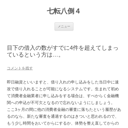
七転八倒４
コ
メニュー
ン
テ
ン
ツ
へ
目下の借入の数がすでに4件を超えてしまっ
ス
キ
ているという方は…。
ッ
プ
コメントを残す
即日融資といいますと、借り入れの申し込みをした当日中に速
攻で借り入れることが可能になるシステムです。生まれて初め
て消費者金融業者に申し込みをする場合は、すべからく金融機
関への申込が不可欠となるので忘れないようにしましょう。
ここ3ヶ月の間に他の消費者金融の審査に落ちたという履歴があ
るのなら、新たな審査を通過するのはきついと思われるので、
もう少し時間をおいてからにするか、体勢を整え直してからの