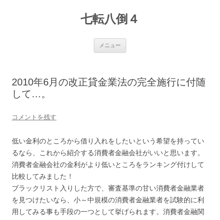
七転八倒４
コ
メニュー
ン
テ
ン
ツ
へ
2010年6月の改正貸金業法の完全施行に付随
ス
キ
して…。
ッ
プ
コメントを残す
低い金利のところから借り入れをしたいという希望を持ってい
るなら、これから紹介する消費者金融会社がいいと思います。
消費者金融会社の金利がより低いところをランキング付けして
比較してみました！
ブラックリスト入りした方で、審査基準の甘い消費者金融業者
を見つけたいなら、小～中規模の消費者金融業者を試験的に利
用してみる事も手段の一つとして挙げられます。消費者金融関