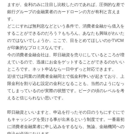
ますが、金利のみに注目し比較したのであれば、圧倒的な差で
銀行グループの金融業者のカードローンの方が有利と言えま
す。
どこにすれば無利息などという条件で、消費者金融から借入を
することができるのだろう？もちろん、あなたも興味がわいた
のではないでしょうか。ここで、目をとめてほしいのかTVCM
が印象的なプロミスなんです。
今の消費者金融会社は、即日融資を売りにしているところが増
えているので、迅速にお金をゲットすることができるのがいい
ところです。ネット申込なら一日中ずっと対応できます。
近頃では同業の消費者金融同士で低金利争いが起きており、上
限金利を割り込む設定の金利となることも、当然のようになっ
てしまっているのが実際の状態です。ピークの頃のレベルを考
えると信じられない思いです。
即日融資といいますと、申込を行ったその日のうちにすぐにで
もキャッシングを受ける事が出来るという制度です。一番最初
に消費者金融業者に申し込みをするなら、無論、金融機関への
申込が必須になります。