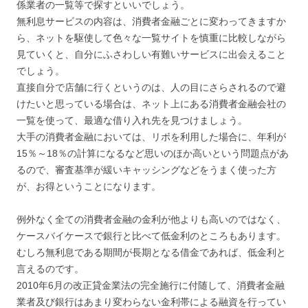
係業者の一覧等で探すといいでしょう。
無利息サービスの内容は、消費者金融ごとに変わってきますか
ら、ネットを駆使して色々な一覧サイトを慎重に比較しながら
見ていくと、自分にふさわしい有難いサービスに出会えること
でしょう。
直接自分で店舗に行くというのは、人の目にさらされるので避
けたいと思っている場合は、ネット上にある消費者金融会社の
一覧を使って、最適な借り入れ先を見つけましょう。
大手の消費者金融においては、リボを利用した場合に、年利が
15％～18％の計算になるなど思いのほか高いという問題点があ
るので、審査基準が緩いキャッシングなどをうまく使った方
が、お得ということになります。
例外なく全ての消費者金融の金利が他よりも高いのではなく、
ケースバイケースで銀行と比べて低金利のところもあります。
むしろ無利息である期間が長期となる借金であれば、低金利と
言えるのです。
2010年6月の改正貸金業法の完全施行に付随して、消費者金融
業者及び銀行はあまり変わらない金利帯による融資を行ってい