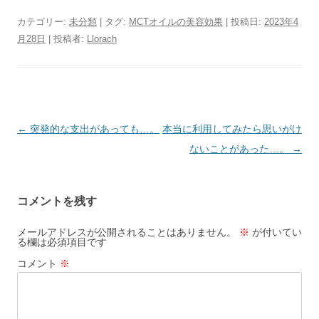
カテゴリー:
未分類
| タグ:
MCTオイルの美容効果
| 投稿日:
2023年4
月28日
|
投稿者:
Llorach
投
←
突発的な支出があっても…。
本当に利用してみたら思いがけ
稿
ないことがあった…。
→
ナ
ビ
コメントを残す
ゲ
ー
メールアドレスが公開されることはありません。
※
が付いてい
る欄は必須項目です
シ
コメント
※
ョ
ン