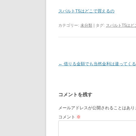
スパルトT5はどこで買えるの
カテゴリー:
未分類
| タグ:
スパルトT5はど
投
←
借りる金額でも当然金利は違ってくる
稿
ナ
ビ
コメントを残す
ゲ
ー
メールアドレスが公開されることはあり
シ
コメント
※
ョ
ン