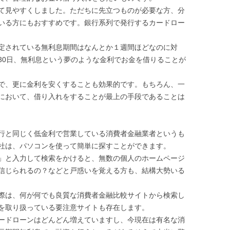
て見やすくしました。ただちに先立つものが必要な方、分
いる方にもおすすめです。銀行系列で発行するカードロー
定されている無利息期間はなんとか１週間ほどなのに対
30日、無利息という夢のような金利でお金を借りることが
で、更に金利を安くすることも効果的です。もちろん、一
において、借り入れをすることが最上の手段であることは
行と同じく低金利で営業している消費者金融業者というも
社は、パソコンを使って簡単に探すことができます。
」と入力して検索をかけると、無数の個人のホームページ
信じられるの？などと戸惑いを覚える方も、結構大勢いる
際は、何が何でも良質な消費者金融比較サイトから検索し
を取り扱っている要注意サイトも存在します。
ードローンはどんどん増えていますし、今現在は有名な消