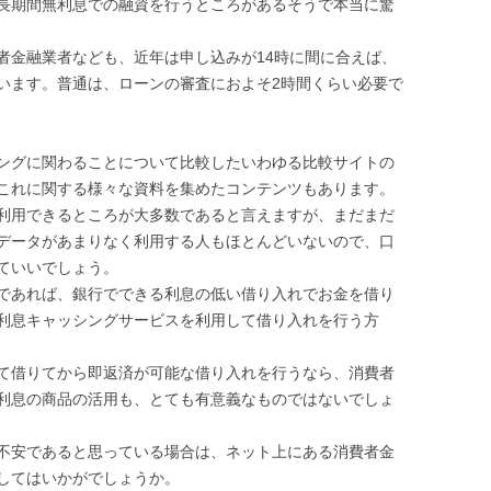
長期間無利息での融資を行うところがあるそうで本当に驚
者金融業者なども、近年は申し込みが14時に間に合えば、
います。普通は、ローンの審査におよそ2時間くらい必要で
ングに関わることについて比較したいわゆる比較サイトの
これに関する様々な資料を集めたコンテンツもあります。
利用できるところが大多数であると言えますが、まだまだ
データがあまりなく利用する人もほとんどいないので、口
ていいでしょう。
であれば、銀行でできる利息の低い借り入れでお金を借り
利息キャッシングサービスを利用して借り入れを行う方
て借りてから即返済が可能な借り入れを行うなら、消費者
利息の商品の活用も、とても有意義なものではないでしょ
不安であると思っている場合は、ネット上にある消費者金
してはいかがでしょうか。