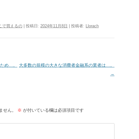
こで買えるの
| 投稿日:
2024年11月8日
|
投稿者:
Llorach
ため…。
大多数の規模の大きな消費者金融系の業者は…。
→
ません。
※
が付いている欄は必須項目です