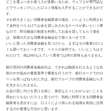
どこを選ぶべきか迷う人が多数いるため、ウェブ上や専門誌な
どでランキングにした口コミ情報を入手することができるので
す。
それ程大きくない消費者金融業者の場合、いいように利用され
て金利をつり上げてお金を貸し出されるケースが多いという事
なので、即日融資の制度を利用してお金を貸してもらう場合
は、規模の大きな消費者金融会社で借りるべきです。
いいと思った消費者金融を見つけたら、まずはその業者の口コ
ミも調べておくべきです。ベストの金利でも、いいところはそ
れだけで、他はNGなんていう業者では何の意味もありません。
銀行系列の消費者金融会社は、できれば融資を行えるような自
前のやや低めの審査基準で審査を行うので、銀行カードでのロ
ーンを突っぱねられた方は、銀行グループの消費者金融なら大
丈夫かもしれません。
お金の貸し付けを受ける前に、身近な人々にわからないことを
尋ねたりもないだろうと思うので、気軽に利用できる消費者金
融業者を見出すには、口コミにより得られる知識を有効に活用
するのか最適な方法かと思います。