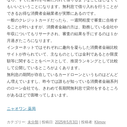
もいいということになります。無利息で借り入れを行うことが
できるお得な消費者金融業者が実際にあるのです。
一般のクレジットカードだったら、一週間程度で審査に合格す
ることが叶いますが、消費者金融の方は、勤務している会社や
年収についてもリサーチされ、審査の結果を手にするのは１か
月過ぎたころになります。
インターネットではそれぞれに趣向を凝らした消費者金融比較
サイトが作られていて、主なものとしては金利であるとか限度
額等に関することをベースとして、推奨ランキングとして比較
して公開しているところがよくあります。
無利息の期間が存在しているカードローンというものはどんど
ん増えていますし、昨今では誰もが知っている消費者金融系列
のローン会社でも、きわめて長期間無利息で貸付をするところ
があるほどで面喰ってしまいます。
ニャオワン 薬局
カテゴリー:
未分類
| 投稿日:
2025年5月3日
|
投稿者:
Klimov