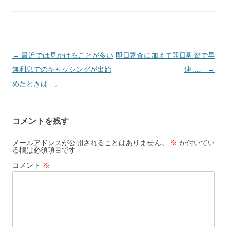
投
←
最近では見かけることが多い
即日審査に加えて即日融資で早
稿
無利息でのキャッシングが出始
速…。
→
ナ
めたときは…。
ビ
ゲ
コメントを残す
ー
シ
メールアドレスが公開されることはありません。
※
が付いてい
る欄は必須項目です
ョ
コメント
※
ン