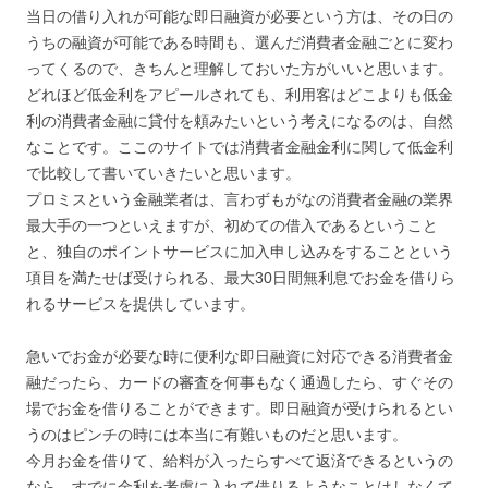
当日の借り入れが可能な即日融資が必要という方は、その日の
うちの融資が可能である時間も、選んだ消費者金融ごとに変わ
ってくるので、きちんと理解しておいた方がいいと思います。
どれほど低金利をアピールされても、利用客はどこよりも低金
利の消費者金融に貸付を頼みたいという考えになるのは、自然
なことです。ここのサイトでは消費者金融金利に関して低金利
で比較して書いていきたいと思います。
プロミスという金融業者は、言わずもがなの消費者金融の業界
最大手の一つといえますが、初めての借入であるということ
と、独自のポイントサービスに加入申し込みをすることという
項目を満たせば受けられる、最大30日間無利息でお金を借りら
れるサービスを提供しています。
急いでお金が必要な時に便利な即日融資に対応できる消費者金
融だったら、カードの審査を何事もなく通過したら、すぐその
場でお金を借りることができます。即日融資が受けられるとい
うのはピンチの時には本当に有難いものだと思います。
今月お金を借りて、給料が入ったらすべて返済できるというの
なら、すでに金利を考慮に入れて借りるようなことはしなくて