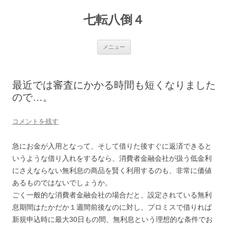
七転八倒４
コ
メニュー
ン
テ
ン
ツ
へ
最近では審査にかかる時間も短くなりました
ス
キ
ので…。
ッ
プ
コメントを残す
急にお金が入用となって、そして借りた後すぐに返済できると
いうような借り入れをするなら、消費者金融会社が扱う低金利
にさえならない無利息の商品を賢く利用するのも、非常に価値
あるものではないでしょうか。
ごく一般的な消費者金融会社の場合だと、設定されている無利
息期間はたかだか１週間前後なのに対し、プロミスで借りれば
新規申込時に最大30日もの間、無利息という理想的な条件でお