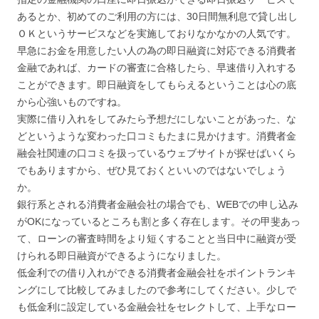
あるとか、初めてのご利用の方には、30日間無利息で貸し出し
ＯＫというサービスなどを実施しておりなかなかの人気です。
早急にお金を用意したい人の為の即日融資に対応できる消費者
金融であれば、カードの審査に合格したら、早速借り入れする
ことができます。即日融資をしてもらえるということは心の底
から心強いものですね。
実際に借り入れをしてみたら予想だにしないことがあった、な
どというような変わった口コミもたまに見かけます。消費者金
融会社関連の口コミを扱っているウェブサイトが探せばいくら
でもありますから、ぜひ見ておくといいのではないでしょう
か。
銀行系とされる消費者金融会社の場合でも、WEBでの申し込み
がOKになっているところも割と多く存在します。その甲斐あっ
て、ローンの審査時間をより短くすることと当日中に融資が受
けられる即日融資ができるようになりました。
低金利での借り入れができる消費者金融会社をポイントランキ
ングにして比較してみましたので参考にしてください。少しで
も低金利に設定している金融会社をセレクトして、上手なロー