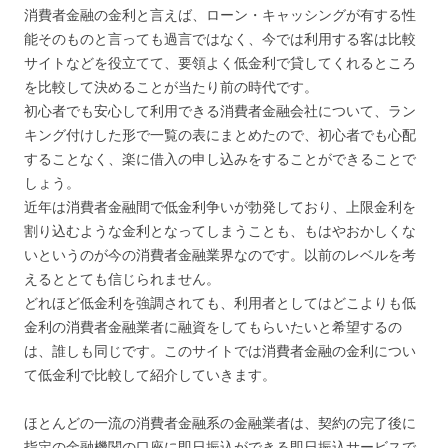
消費者金融の金利と言えば、ローン・キャッシングが有する性
能そのものと言っても過言ではなく、今では利用する客は比較
サイトなどを役立てて、要領よく低金利で貸してくれるところ
を比較して決めることが当たり前の時代です。
初心者でも安心して利用できる消費者金融会社について、ラン
キング付けした形で一覧の表にまとめたので、初心者でも心配
することなく、楽に借入の申し込みをすることができることで
しょう。
近年は消費者金融間で低金利争いが勃発しており、上限金利を
割り込むような金利となってしまうことも、もはやおかしくな
いというのが今の消費者金融業界なのです。以前のレベルを考
えるととても信じられません。
どれほど低金利を強調されても、利用者としてはどこよりも低
金利の消費者金融業者に融資をしてもらいたいと希望するの
は、誰しも同じです。このサイトでは消費者金融の金利につい
て低金利で比較して紹介していきます。
ほとんどの一流の消費者金融系の金融業者は、契約の完了後に
指定の金融機関の口座に即日振込ができる即日振込サービスで