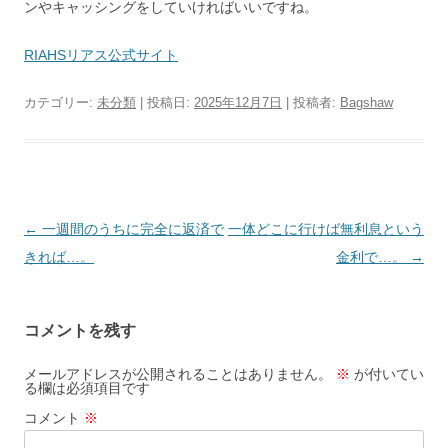
ンやキャッシングをしていければいいですね。
RIAHSリアス公式サイト
カテゴリー:
未分類
| 投稿日:
2025年12月7日
|
投稿者:
Bagshaw
投
←
一週間のうちに完全に返済で
一体どこに行けば無利息という
稿
きれば…。
金利で…。
→
ナ
ビ
コメントを残す
ゲ
ー
メールアドレスが公開されることはありません。
※
が付いてい
る欄は必須項目です
シ
コメント
※
ョ