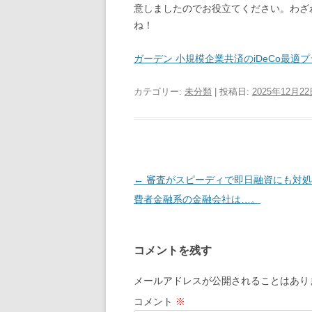
意しましたのでお役立てください。わざ
ね！
ガーデン 小規模企業共済のiDeCo最適
カテゴリー:
未分類
| 投稿日:
2025年12月2
投
←
審査がスピーディで即日融資にも対処
稿
費者金融系の金融会社は…。
ナ
ビ
コメントを残す
ゲ
ー
メールアドレスが公開されることはあり
シ
コメント
※