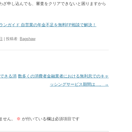
わざ申し込んでも、審査をクリアできないと困りますから
プランガイド 自営業の年金不足を無料FP相談で解決！
2日
|
投稿者:
Bagshaw
できる消
数多くの消費者金融業者における無利息でのキャ
ッシングサービス期間は…。
→
ません。
※
が付いている欄は必須項目です