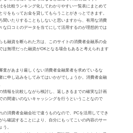
社を比較ランキング化してわかりやすい一覧表にまとめて
とりをもってお金を貸してもらうことがきっとできます。
ろ聞いたりすることもしないと思いますから、有用な消費
々な口コミのデータを当てにして活用するのが理想的では
らも融資を断られた方は、このサイトの消費者金融系の会
では無理だった融資がOKとなる場合もあると考えられます
審査があまり厳しくない消費者金融業者を求めているな
者に申し込みをしてみてはいかがでしょうか。消費者金融
。
の情報を比較しながら検討し、返しきるまでの確実な計画
での間違いのないキャッシングを行うということなので
れの消費者金融会社で違うものなので、PCを活用してでき
がら確認することにより、自分にもってこいの内容のサー
ょう。