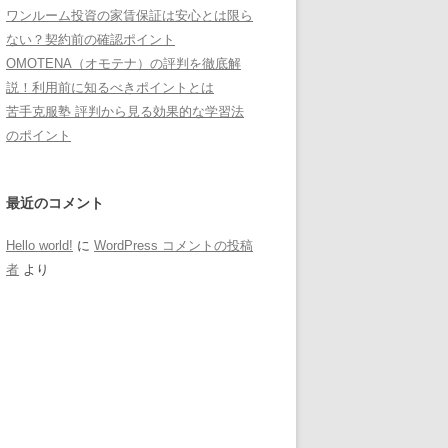
ワンルーム投資の家賃保証は安心とは限ら
ない？契約前の確認ポイント
OMOTENA（オモテナ）の評判を徹底解
説！利用前に知るべきポイントとは
苦手克服塾 評判から見る効果的な学習法
のポイント
最近のコメント
Hello world!
に
WordPress コメントの投稿
者
より