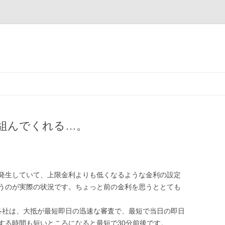
コ
ン
テ
ン
ツ
へ
ス
組んでくれる…。
キ
ッ
プ
発生していて、上限金利よりも低くなるような金利の設定
うのが実際の状況です。ちょっと前の金利を思うととても
各社は、大抵が最短即日の迅速な審査で、最短で当日の即日
する時間も短いところになると最短で30分前後です。