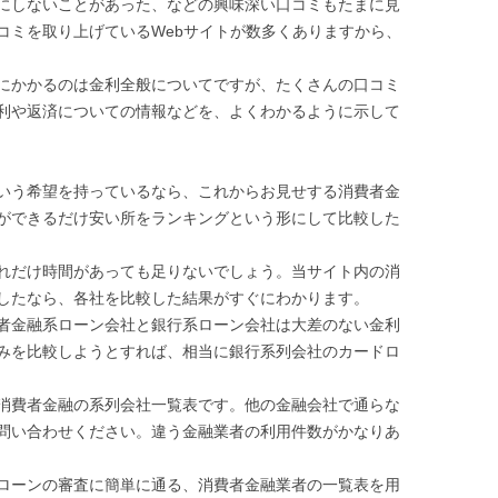
にしないことがあった、などの興味深い口コミもたまに見
コミを取り上げているWebサイトが数多くありますから、
にかかるのは金利全般についてですが、たくさんの口コミ
利や返済についての情報などを、よくわかるように示して
いう希望を持っているなら、これからお見せする消費者金
ができるだけ安い所をランキングという形にして比較した
れだけ時間があっても足りないでしょう。当サイト内の消
したなら、各社を比較した結果がすぐにわかります。
者金融系ローン会社と銀行系ローン会社は大差のない金利
みを比較しようとすれば、相当に銀行系列会社のカードロ
消費者金融の系列会社一覧表です。他の金融会社で通らな
問い合わせください。違う金融業者の利用件数がかなりあ
ローンの審査に簡単に通る、消費者金融業者の一覧表を用