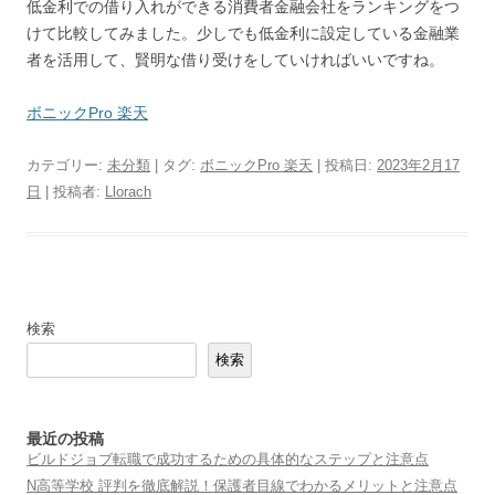
低金利での借り入れができる消費者金融会社をランキングをつ
けて比較してみました。少しでも低金利に設定している金融業
者を活用して、賢明な借り受けをしていければいいですね。
ボニックPro 楽天
カテゴリー:
未分類
| タグ:
ボニックPro 楽天
| 投稿日:
2023年2月17
日
|
投稿者:
Llorach
検索
検索
最近の投稿
ビルドジョブ転職で成功するための具体的なステップと注意点
N高等学校 評判を徹底解説！保護者目線でわかるメリットと注意点