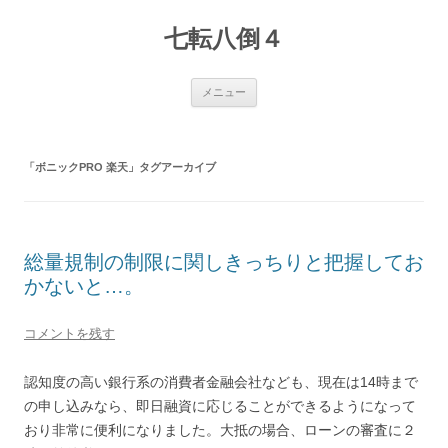
七転八倒４
コ
メニュー
ン
テ
ン
ツ
へ
「
ボニックPRO 楽天
」タグアーカイブ
ス
キ
ッ
プ
総量規制の制限に関しきっちりと把握してお
かないと…。
コメントを残す
認知度の高い銀行系の消費者金融会社なども、現在は14時まで
の申し込みなら、即日融資に応じることができるようになって
おり非常に便利になりました。大抵の場合、ローンの審査に２