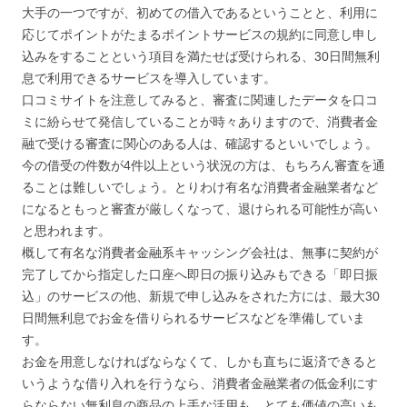
大手の一つですが、初めての借入であるということと、利用に
応じてポイントがたまるポイントサービスの規約に同意し申し
込みをすることという項目を満たせば受けられる、30日間無利
息で利用できるサービスを導入しています。
口コミサイトを注意してみると、審査に関連したデータを口コ
ミに紛らせて発信していることが時々ありますので、消費者金
融で受ける審査に関心のある人は、確認するといいでしょう。
今の借受の件数が4件以上という状況の方は、もちろん審査を通
ることは難しいでしょう。とりわけ有名な消費者金融業者など
になるともっと審査が厳しくなって、退けられる可能性が高い
と思われます。
概して有名な消費者金融系キャッシング会社は、無事に契約が
完了してから指定した口座へ即日の振り込みもできる「即日振
込」のサービスの他、新規で申し込みをされた方には、最大30
日間無利息でお金を借りられるサービスなどを準備していま
す。
お金を用意しなければならなくて、しかも直ちに返済できると
いうような借り入れを行うなら、消費者金融業者の低金利にす
らならない無利息の商品の上手な活用も、とても価値の高いも