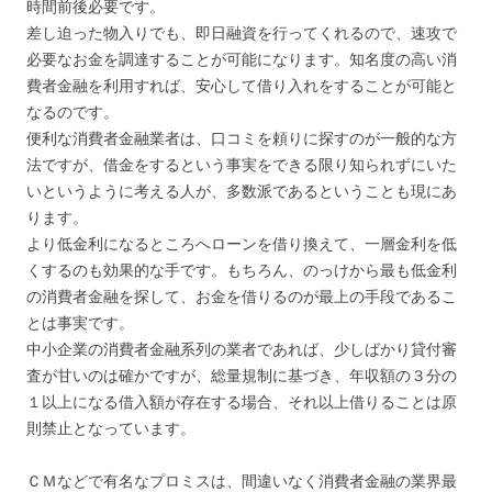
時間前後必要です。
差し迫った物入りでも、即日融資を行ってくれるので、速攻で
必要なお金を調達することが可能になります。知名度の高い消
費者金融を利用すれば、安心して借り入れをすることが可能と
なるのです。
便利な消費者金融業者は、口コミを頼りに探すのが一般的な方
法ですが、借金をするという事実をできる限り知られずにいた
いというように考える人が、多数派であるということも現にあ
ります。
より低金利になるところへローンを借り換えて、一層金利を低
くするのも効果的な手です。もちろん、のっけから最も低金利
の消費者金融を探して、お金を借りるのが最上の手段であるこ
とは事実です。
中小企業の消費者金融系列の業者であれば、少しばかり貸付審
査が甘いのは確かですが、総量規制に基づき、年収額の３分の
１以上になる借入額が存在する場合、それ以上借りることは原
則禁止となっています。
ＣＭなどで有名なプロミスは、間違いなく消費者金融の業界最