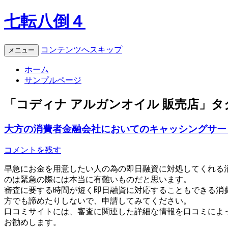
七転八倒４
コンテンツへスキップ
メニュー
ホーム
サンプルページ
「
コディナ アルガンオイル 販売店
」タ
大方の消費者金融会社においてのキャッシングサー
コメントを残す
早急にお金を用意したい人の為の即日融資に対処してくれる
のは緊急の際には本当に有難いものだと思います。
審査に要する時間が短く即日融資に対応することもできる消
方でも諦めたりしないで、申請してみてください。
口コミサイトには、審査に関連した詳細な情報を口コミによ
お勧めします。