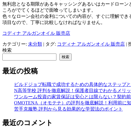
無利息となる期限があるキャッシングあるいはカードローン
ころがでてくるほどで面喰ってしまいます。
色々なローン会社の金利についての内容が、すぐに理解でき
項目なので、丁寧に比較しなければなりません。
コディナ アルガンオイル 販売店
カテゴリー:
未分類
| タグ:
コディナ アルガンオイル 販売店
|
検索
検索
最近の投稿
ビルドジョブ転職で成功するための具体的なステップと
N高等学校 評判を徹底解説！保護者目線でわかるメリ
ワンルーム投資の家賃保証は安心とは限らない？契約前
OMOTENA（オモテナ）の評判を徹底解説！利用前に
苦手克服塾 評判から見る効果的な学習法のポイント
最近のコメント