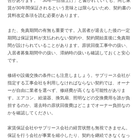
合があります。「30年一括借上げ」と書かれていても、同じ家
賃が30年間保証されるという意味とは限らないため、契約書の
賃料改定条項を読む必要があります。
また、免責期間の有無も重要です。入居者が退去した後の一定
期間は保証賃料が支払われない契約や、契約開始直後に免責期
間が設けられていることがあります。原状回復工事中の扱い、
入居者募集期間中の扱い、滞納時の扱いも確認しておくと安心
です。
修繕や設備交換の条件にも注意しましょう。サブリース会社が
指定する工事会社を利用しなければならない契約では、オーナ
ーが自由に業者を選べず、修繕費が高くなる可能性がありま
す。エアコン、給湯器、換気扇、照明などの交換費用を誰が負
担するのか、退去時の原状回復費はどこまでオーナー負担なの
かを確認してください。
家賃保証会社やサブリース会社の経営状態も無視できません。
保証を行う会社が事業を縮小したり、契約を継続できなくなっ