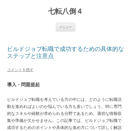
七転八倒４
コ
メニュー
ン
テ
ン
ツ
へ
ビルドジョブ転職で成功するための具体的な
ス
キ
ステップと注意点
ッ
プ
コメントを残す
導入・問題提起
ビルドジョブ転職を考えている方の中には、どのように転職活
動を進めればよいのか悩んでいる方も多いでしょう。特に専門
的なスキルや経験が求められる分野であるため、適切な情報収
集や準備が欠かせません。この記事では、ビルドジョブ転職で
成功するためのポイントや具体的な進め方について詳しく解説