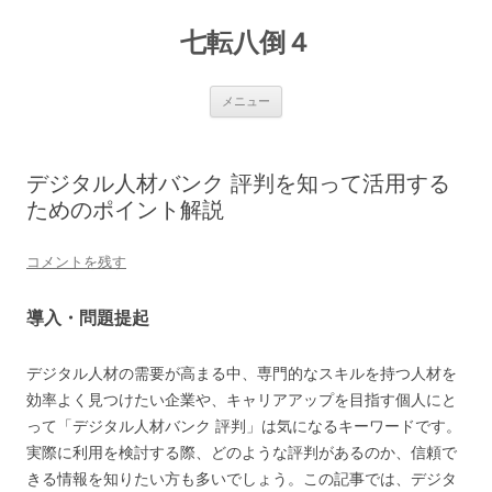
七転八倒４
コ
メニュー
ン
テ
ン
ツ
へ
デジタル人材バンク 評判を知って活用する
ス
キ
ためのポイント解説
ッ
プ
コメントを残す
導入・問題提起
デジタル人材の需要が高まる中、専門的なスキルを持つ人材を
効率よく見つけたい企業や、キャリアアップを目指す個人にと
って「デジタル人材バンク 評判」は気になるキーワードです。
実際に利用を検討する際、どのような評判があるのか、信頼で
きる情報を知りたい方も多いでしょう。この記事では、デジタ