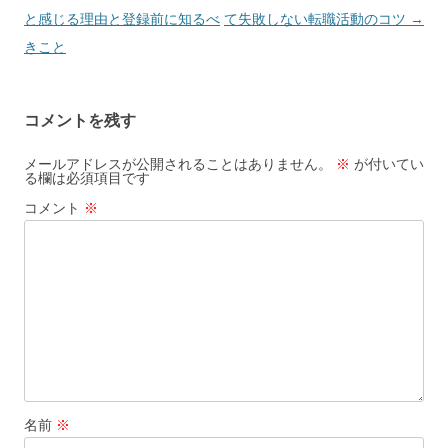
稿
と感じる理由と登録前に知るべ
て失敗しない転職活動のコツ
→
ナ
きこと
ビ
ゲ
コメントを残す
ー
シ
メールアドレスが公開されることはありません。
※
が付いてい
る欄は必須項目です
ョ
コメント
※
ン
名前
※