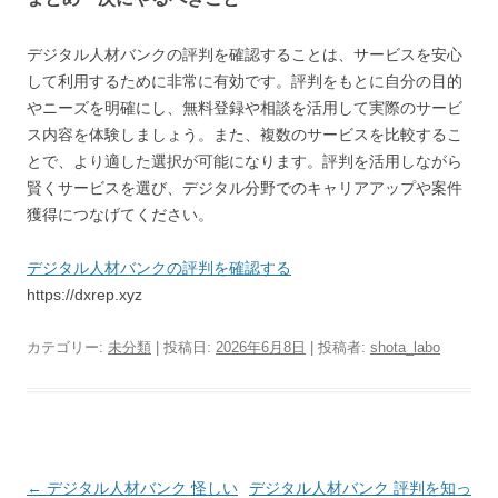
デジタル人材バンクの評判を確認することは、サービスを安心
して利用するために非常に有効です。評判をもとに自分の目的
やニーズを明確にし、無料登録や相談を活用して実際のサービ
ス内容を体験しましょう。また、複数のサービスを比較するこ
とで、より適した選択が可能になります。評判を活用しながら
賢くサービスを選び、デジタル分野でのキャリアアップや案件
獲得につなげてください。
デジタル人材バンクの評判を確認する
https://dxrep.xyz
カテゴリー:
未分類
| 投稿日:
2026年6月8日
|
投稿者:
shota_labo
投
←
デジタル人材バンク 怪しい
デジタル人材バンク 評判を知っ