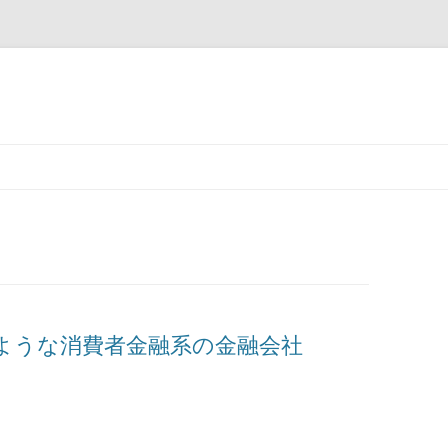
コ
ン
テ
ン
ツ
へ
ス
キ
ッ
プ
ような消費者金融系の金融会社