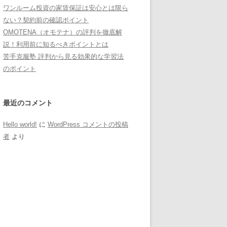
ワンルーム投資の家賃保証は安心とは限ら
ない？契約前の確認ポイント
OMOTENA（オモテナ）の評判を徹底解
説！利用前に知るべきポイントとは
苦手克服塾 評判から見る効果的な学習法
のポイント
最近のコメント
Hello world!
に
WordPress コメントの投稿
者
より