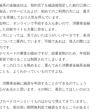
融系の金融会社は、契約完了を確認後指定した銀行口座に
振込」のサービスおよび、初めてのご利用の方には、最大
などを実施しており人気を呼んでいます。
る時に、オンラインで手続する人も多いので、消費者金融
した比較サイトも大量に存在します。
い方にとっては、見ておいたほうがいいデータです。各消
についてご案内しています。可能であれば、借入の際には
のです。
かりカードの審査が緩めですが、総量規制のため、年収額
新規で借りることは制限されてしまいます。
、そこの口コミを眺めると、選んでみた消費者金融系金融
ことも、よくわかっていいものですよね。
、消費者金融に融資を申請することができるのでしょう
心があるかと思います。その時に、着目してほしいのがユ
。
びカードローンというものはかなり増えてきていますし、
社でも、相当長い期間無利息で融資をするところがあるく