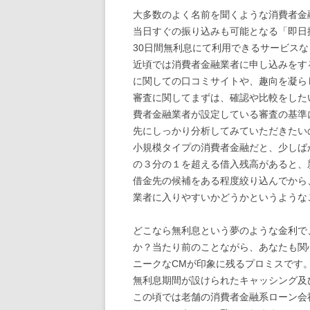
大多数のよく名前を聞くような消費者金
当日すぐの振り込みも可能となる「即日
30日間無利息にて利用できるサービス
近頃では消費者金融業者に申し込みをす
に関しての口コミサイトや、趣向を凝ら
審査に関してまずは、確認や比較をした
費者金融業者が設定している審査の基準
先にしっかり分析してみていただきたい
小規模タイプの消費者金融だと、少しば
の３分の１を超える借入残高があると、
借金先の候補をある程度絞り込んでから
業者に入りやすいかどうかというような
どこなら無利息という夢のような金利で
か？当たり前のことながら、あなたも関
ニークなCMが印象に残るプロミスです
無利息期間が設けられたキャッシング及
この頃では老舗の消費者金融系ローン会