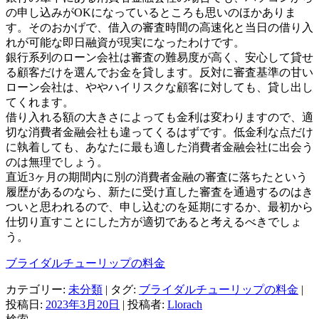
の申し込みがOKになっているところも思いのほかありま
す。そのおかげで、借入の審査時間の高速化と当日の借り入
れが可能な即日融資が現実になったわけです。
銀行系列のローン会社は審査の難易度が高く、安心して貸せ
る顧客だけを選んでお金を貸します。反対に審査基準の甘い
ローン会社は、ややハイリスクな顧客に対しても、貸し出し
てくれます。
借り入れる額の大きさによっても金利は変わりますので、適
切な消費者金融会社も違ってくるはずです。低金利な点だけ
に執着しても、あなたに最も適した消費者金融会社に出会う
のは無理でしょう。
直近3ヶ月の期間内に別の消費者金融の審査に落ちたという
履歴があるのなら、新たに受け直した審査を通過するのはき
ついと思われるので、申し込むのを延期にするか、最初から
仕切り直すことにした方が適切であると考えるべきでしょ
う。
ブライダルチューリップの料金
カテゴリー:
未分類
| タグ:
ブライダルチューリップの料金
|
投稿日:
2023年3月20日
|
投稿者:
Llorach