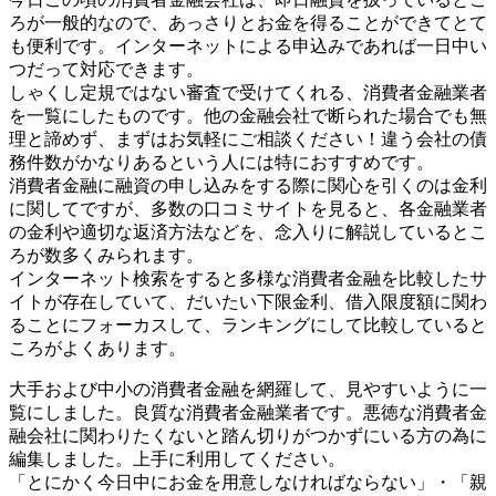
ろが一般的なので、あっさりとお金を得ることができてとて
も便利です。インターネットによる申込みであれば一日中い
つだって対応できます。
しゃくし定規ではない審査で受けてくれる、消費者金融業者
を一覧にしたものです。他の金融会社で断られた場合でも無
理と諦めず、まずはお気軽にご相談ください！違う会社の債
務件数がかなりあるという人には特におすすめです。
消費者金融に融資の申し込みをする際に関心を引くのは金利
に関してですが、多数の口コミサイトを見ると、各金融業者
の金利や適切な返済方法などを、念入りに解説しているとこ
ろが数多くみられます。
インターネット検索をすると多様な消費者金融を比較したサ
イトが存在していて、だいたい下限金利、借入限度額に関わ
ることにフォーカスして、ランキングにして比較していると
ころがよくあります。
大手および中小の消費者金融を網羅して、見やすいように一
覧にしました。良質な消費者金融業者です。悪徳な消費者金
融会社に関わりたくないと踏ん切りがつかずにいる方の為に
編集しました。上手に利用してください。
「とにかく今日中にお金を用意しなければならない」・「親