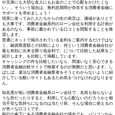
や兄弟にも大切な友人にもお金のことで心配をかけたくな
い」。そういう場合は、無利息期間が存在する消費者金融に
サポートを求めましょう！
現実に使ってみた人たちからの生の発言は、価値がありとて
も大事です。消費者金融系列のローン会社を利用する計画が
あるのなら、事前に書かれている口コミを閲覧することを推
奨します。
普通にネットで掲示されている金利をご案内するだけではな
く、融資限度額との比較により、何という消費者金融会社が
最も有効に出来る限り低金利で、について比較した結果をご
紹介します。を比較して掲載しています。
キャッシングの件を比較したいなら、間違いなく安心できる
消費者金融比較サイトで検索するのが無難だと思います。し
ばしば、違法な消費者金融業者をそうとわからないように紹
介している酷いサイトもあるため気をつけなければなりませ
ん。
知名度が低い消費者金融系ローン会社で、名前も知らないよ
うな所だったりすると、利用しても心配ないのだろうかと相
当不安な気持ちになるのは当たり前。そんな場合に使えるの
が色々な口コミです。
銀行の傘下にある消費者金融会社の場合でも、パソコンから