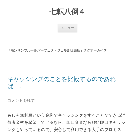
七転八倒４
コ
メニュー
ン
テ
ン
ツ
へ
「
モンサンプルールパーフェクトジェルB 販売店
ス
」タグアーカイブ
キ
ッ
プ
キャッシングのことを比較するのであれ
ば…。
コメントを残す
もしも無利息という金利でキャッシングをすることができる消
費者金融を希望しているなら、即日審査ならびに即日キャッシ
ングもやっているので、安心して利用できる大手のプロミス