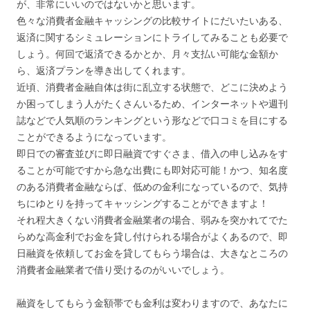
が、非常にいいのではないかと思います。
色々な消費者金融キャッシングの比較サイトにだいたいある、
返済に関するシミュレーションにトライしてみることも必要で
しょう。何回で返済できるかとか、月々支払い可能な金額か
ら、返済プランを導き出してくれます。
近頃、消費者金融自体は街に乱立する状態で、どこに決めよう
か困ってしまう人がたくさんいるため、インターネットや週刊
誌などで人気順のランキングという形などで口コミを目にする
ことができるようになっています。
即日での審査並びに即日融資ですぐさま、借入の申し込みをす
ることが可能ですから急な出費にも即対応可能！かつ、知名度
のある消費者金融ならば、低めの金利になっているので、気持
ちにゆとりを持ってキャッシングすることができますよ！
それ程大きくない消費者金融業者の場合、弱みを突かれてでた
らめな高金利でお金を貸し付けられる場合がよくあるので、即
日融資を依頼してお金を貸してもらう場合は、大きなところの
消費者金融業者で借り受けるのがいいでしょう。
融資をしてもらう金額帯でも金利は変わりますので、あなたに