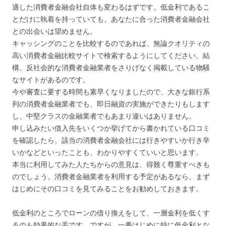
適した消費者金融会社自体も変わるはずです。低金利であるこ
とだけに執着を持っていても、あなたに合った消費者金融会社
との出会いは望めません。
キャッシングのことを比較するのであれば、無論クオリティの
高い消費者金融比較サイトで検索するようにしてください。結
構、反社会的な消費者金融業者をさりげなく掲載している物騒
なサイトがあるのです。
今や審査に要する時間も素早くなりましたので、大きな銀行系
列の消費者金融業者でも、即日融資の実施ができたりもします
し、中堅クラスの金融業者でもあまり違いはありません。
申し込みたい借入先をいくつか挙げてから書かれている口コミ
を確認したら、該当の消費者金融会社には行きやすいか行き辛
いかなどといったことも、わかりやすくていいと思います。
本当に利用してみた人たちからの意見は、得難く尊重すべきも
のでしょう。消費者金融業者を利用する予定があるなら、まず
はじめにその口コミを見てみることをお勧めしておきます。
低金利のところでローンの借り換えをして、一層金利を低くす
るのも効果的な手です。ですが、一番はじめに特に低金利とな