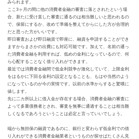
みられます。
ここ3ヶ月の間に他の消費者金融の審査に落とされたという場
合、新たに受け直した審査に通るのは相当難しいと思われるの
で、保留にするか、改めて準備を整えてからにした方が合理的
だと思った方がいいです。
即日審査および即日融資で即座に、融資を申請することができ
ますからまさかの出費にも対応可能です。加えて、名前の通っ
た消費者金融を利用すれば、低めの金利になっているので、何
ら心配することなく借り入れができます。
最近では消費者金融間で低金利競争が激化していて、上限金利
をはるかに下回る金利の設定となることも、もはや当然のよう
になっているのが今の実情です。以前の水準からすると驚嘆に
値します。
先に二カ所以上に借入金が存在する場合、消費者金融の審査に
よって多重債務者とされ、審査を無事に通過することは相当難
しくなるであろうということは必定と言っていいでしょう。
端から無担保の融資であるのに、銀行と変わらず低金利での借
り入れができる消費者金融業者というものが探せばたくさん見