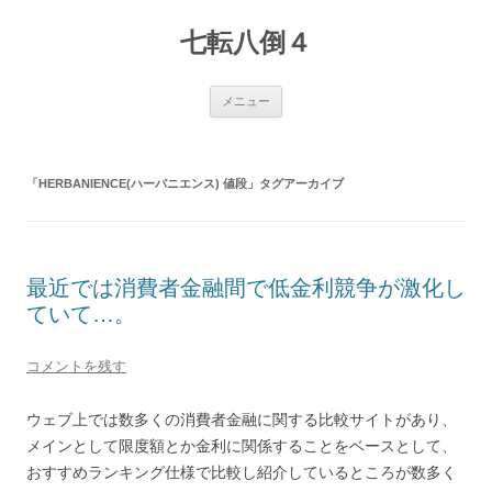
七転八倒４
コ
メニュー
ン
テ
ン
ツ
へ
「
HERBANIENCE(ハーバニエンス) 値段
」タグアーカイブ
ス
キ
ッ
プ
最近では消費者金融間で低金利競争が激化し
ていて…。
コメントを残す
ウェブ上では数多くの消費者金融に関する比較サイトがあり、
メインとして限度額とか金利に関係することをベースとして、
おすすめランキング仕様で比較し紹介しているところが数多く