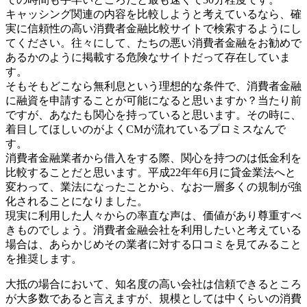
キャッシング関連の内容を比較しようと考えているなら、確
実に信頼性の高い消費者金融比較サイトで検索するようにし
てください。往々にして、たちの悪い消費者金融をお勧めで
あるかのように掲載する危険なサイトだって存在していま
す。
そもそもどこなら無利息という理想的な条件で、消費者金融
に融資を申請することが可能になると思いますか？当たり前
ですが、あなたも関心を持っていると思います。その時に、
着目してほしいのがよくCMが流れているプロミスなんで
す。
消費者金融業者から借入をする際、関心を持つのは低金利を
比較することだと思います。平成22年年6月に貸金業法へと
変わって、業法になったことから、なお一層多くの規制が強
化されることになりました。
現実に利用した人々からの率直な声は、価値があり尊重すべ
きものでしょう。消費者金融会社を利用したいと考えている
場合は、あらかじめその業者に対する口コミを見てみること
を推奨します。
大抵の場合において、知名度の高い会社は信頼できるところ
が大多数であると言えますが、規模としては中くらいの消費