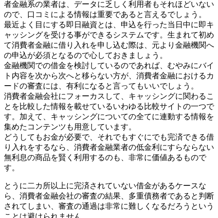
者金融系の業者は、データに乏しく利用者もそれほどいない
ので、口コミによる情報は重要であると言えるでしょう。
最近よく目にする即日融資とは、申込を行った当日中に即キ
ャッシングを受ける事ができるシステムです。生まれて初め
て消費者金融に借り入れを申し込む際は、元より金融機関へ
の申込が必須となるので心しておきましょう。
金融機関での借金を検討しているのであれば、むやみにバイ
ト内容を次から次へと移らない方が、消費者金融におけるカ
ードの審査には、有利になると言ってもいいでしょう。
消費者金融会社にフォーカスして、キャッシングに関わるこ
とを比較した情報を載せているいわゆる比較サイトの一つで
す。加えて、キャッシングについての全てに連動する情報を
集めたコンテンツも用意しています。
どうしてもお金が必要で、それでもすぐにでも完済できる借
り入れをするなら、消費者金融業者の低金利にすらならない
無利息の商品を賢く利用するのも、非常に価値あるもので
す。
とうに二カ所以上に完済されていない借金があるケースな
ら、消費者金融会社の審査の結果、多重債務者であると判断
されてしまい、審査の通過は非常に難しくなるだろうという
ことは避けられません。