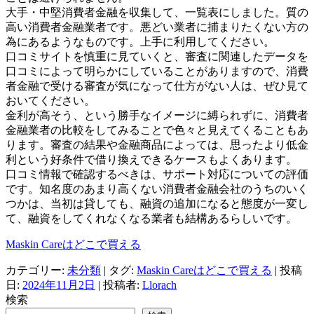
大手・中堅消費者金融を収集して、一覧表にしました。質の
高い消費者金融業者です。悪どい業者に捕まりたくない方の
為にあるようなものです。上手に利用してください。
口コミサイトを慎重に見ていくと、審査に関連したデータを
口コミによって明らかにしていることがありますので、消費
者金融で受ける審査が気になって仕方がない人は、ぜひ見て
おいてください。
金利が高そう、という勝手なイメージに縛られずに、消費者
金融業者の比較をしてみることで色々と見えてくることもあ
ります。審査の結果や金融商品によっては、思ったより低金
利という好条件で借り換えできるケースもよくあります。
口コミ情報で確認するべきは、サポート対応についての評価
です。知名度のあまり高くない消費者金融会社のうちのいく
つかは、当初は貸しても、融資の追加になると態度が一変し
て、融資をしてくれなくなる業者も結構あるらしいです。
Maskin Careはどこで買える
カテゴリー:
未分類
| タグ:
Maskin Careはどこで買える
| 投稿
日:
2024年11月2日
|
投稿者:
Llorach
検索