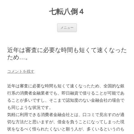
七転八倒４
コ
メニュー
ン
テ
ン
ツ
へ
近年は審査に必要な時間も短くて速くなった
ス
キ
ため…。
ッ
プ
コメントを残す
近年は審査に必要な時間も短くて速くなったため、全国的な銀
行系の消費者金融業者でも、即日融資で借りることが可能であ
ることが多いですし、そこまで認知度のない金融会社の場合で
も同じような状況です。
気軽に利用できる消費者金融会社とは、口コミで見出すのが適
切な方法だと思いますが、借金を負うことになってしまった現
状をなるべく悟られたくないと願う人が、多くいるというのも