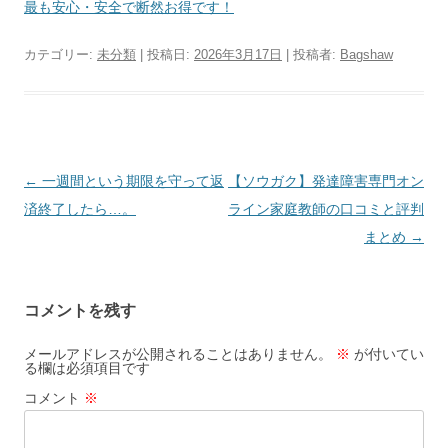
最も安心・安全で断然お得です！
カテゴリー:
未分類
| 投稿日:
2026年3月17日
|
投稿者:
Bagshaw
投
←
一週間という期限を守って返
【ソウガク】発達障害専門オン
稿
済終了したら…。
ライン家庭教師の口コミと評判
ナ
まとめ
→
ビ
ゲ
コメントを残す
ー
シ
メールアドレスが公開されることはありません。
※
が付いてい
る欄は必須項目です
ョ
コメント
※
ン