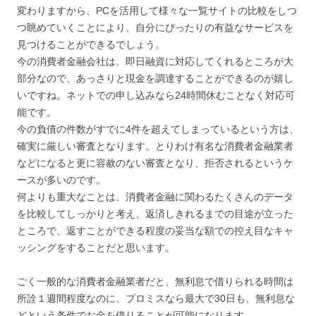
変わりますから、PCを活用して様々な一覧サイトの比較をしつ
つ眺めていくことにより、自分にぴったりの有益なサービスを
見つけることができるでしょう。
今の消費者金融会社は、即日融資に対応してくれるところが大
部分なので、あっさりと現金を調達することができるのが嬉し
いですね。ネットでの申し込みなら24時間休むことなく対応可
能です。
今の負債の件数がすでに4件を超えてしまっているという方は、
確実に厳しい審査となります。とりわけ有名な消費者金融業者
などになると更に容赦のない審査となり、拒否されるというケ
ースが多いのです。
何よりも重大なことは、消費者金融に関わるたくさんのデータ
を比較してしっかりと考え、返済しきれるまでの目途が立った
ところで、返すことができる程度の妥当な額での控え目なキャ
ッシングをすることだと思います。
ごく一般的な消費者金融業者だと、無利息で借りられる時間は
所詮１週間程度なのに、プロミスなら最大で30日も、無利息な
どという条件でお金を借りることが可能になります。