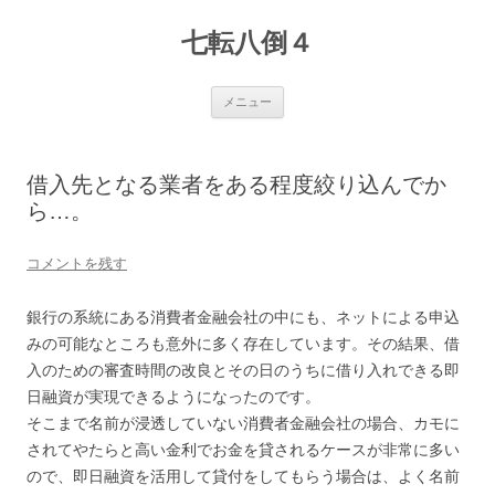
七転八倒４
コ
メニュー
ン
テ
ン
ツ
へ
借入先となる業者をある程度絞り込んでか
ス
キ
ら…。
ッ
プ
コメントを残す
銀行の系統にある消費者金融会社の中にも、ネットによる申込
みの可能なところも意外に多く存在しています。その結果、借
入のための審査時間の改良とその日のうちに借り入れできる即
日融資が実現できるようになったのです。
そこまで名前が浸透していない消費者金融会社の場合、カモに
されてやたらと高い金利でお金を貸されるケースが非常に多い
ので、即日融資を活用して貸付をしてもらう場合は、よく名前