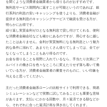
を聞くような消費者金融業者から借りるのがおすすめです。
無利息サービス期間内に返すことが可能というのであれば、銀
行系列の利息の安いキャッシングを使うよりも、消費者金融が
提供する無利息のキャッシングサービスで融資を受ける方が、
明らかにお得です。
繰り返し実質金利ゼロとなる無利息で貸し付けてくれる、便利
な消費者金融会社なども確かにあるのですが、用心するに越し
たことはありません。金利が実質無料になる無利息という魅力
的な条件に溺れて、あまりたくさん借りてしまっては、全てが
なくなってしまうこともあり得るのです。
お金を借りることを視野に入れているなら、手当たり次第にア
ルバイトの働き口を色々なところに変えたりせず落ち着いて働
いている方が、消費者金融業者の審査そのものに、いい印象を
与えると思ってください。
主だった消費者金融系ローンの比較サイトで利用できる、簡易
シミュレーションなどで実際に試してみることにも重要な意味
があります。支払いにかかる回数や、月々返済できる額などか
ら、それぞれに合った返済計画を弾き出してくれます。