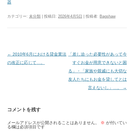
器
カテゴリー:
未分類
| 投稿日:
2026年4月5日
|
投稿者:
Bagshaw
投
←
2010年6月における貸金業法
「差し迫った必要性があって今
稿
の改正に応じて…。
すぐお金が用意できないと困
ナ
る」・「家族や親戚にも大切な
ビ
友人たちにもお金を貸してとは
ゲ
言えないし」…。
→
ー
シ
コメントを残す
ョ
ン
メールアドレスが公開されることはありません。
※
が付いてい
る欄は必須項目です