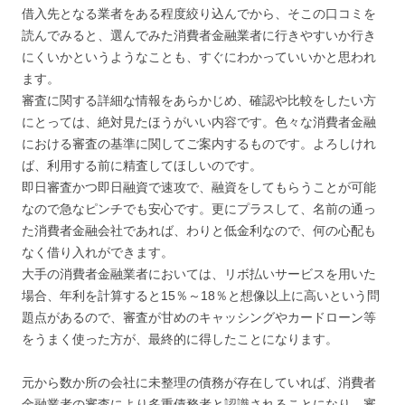
借入先となる業者をある程度絞り込んでから、そこの口コミを
読んでみると、選んでみた消費者金融業者に行きやすいか行き
にくいかというようなことも、すぐにわかっていいかと思われ
ます。
審査に関する詳細な情報をあらかじめ、確認や比較をしたい方
にとっては、絶対見たほうがいい内容です。色々な消費者金融
における審査の基準に関してご案内するものです。よろしけれ
ば、利用する前に精査してほしいのです。
即日審査かつ即日融資で速攻で、融資をしてもらうことが可能
なので急なピンチでも安心です。更にプラスして、名前の通っ
た消費者金融会社であれば、わりと低金利なので、何の心配も
なく借り入れができます。
大手の消費者金融業者においては、リボ払いサービスを用いた
場合、年利を計算すると15％～18％と想像以上に高いという問
題点があるので、審査が甘めのキャッシングやカードローン等
をうまく使った方が、最終的に得したことになります。
元から数か所の会社に未整理の債務が存在していれば、消費者
金融業者の審査により多重債務者と認識されることになり、審