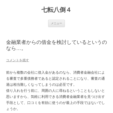
七転八倒４
コ
メニュー
ン
テ
ン
ツ
へ
金融業者からの借金を検討しているというの
ス
キ
なら…。
ッ
プ
コメントを残す
前から複数の会社に借入金があるのなら、消費者金融会社によ
る審査で多重債務者であると認定されることになり、審査の通
過は相当難しくなってしまうのは必至です。
借り入れを行う前に、周囲の人に尋ねるということもしないと
思いますから、気軽に利用できる消費者金融業者を見つけ出す
手段として、口コミを有効に使うのが最上の手段ではないでし
ょうか。