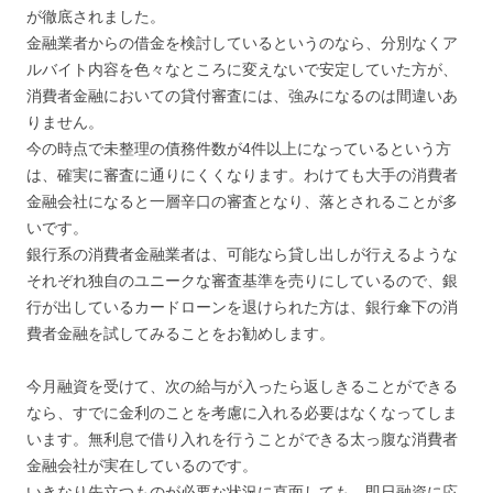
が徹底されました。
金融業者からの借金を検討しているというのなら、分別なくア
ルバイト内容を色々なところに変えないで安定していた方が、
消費者金融においての貸付審査には、強みになるのは間違いあ
りません。
今の時点で未整理の債務件数が4件以上になっているという方
は、確実に審査に通りにくくなります。わけても大手の消費者
金融会社になると一層辛口の審査となり、落とされることが多
いです。
銀行系の消費者金融業者は、可能なら貸し出しが行えるような
それぞれ独自のユニークな審査基準を売りにしているので、銀
行が出しているカードローンを退けられた方は、銀行傘下の消
費者金融を試してみることをお勧めします。
今月融資を受けて、次の給与が入ったら返しきることができる
なら、すでに金利のことを考慮に入れる必要はなくなってしま
います。無利息で借り入れを行うことができる太っ腹な消費者
金融会社が実在しているのです。
いきなり先立つものが必要な状況に直面しても、即日融資に応