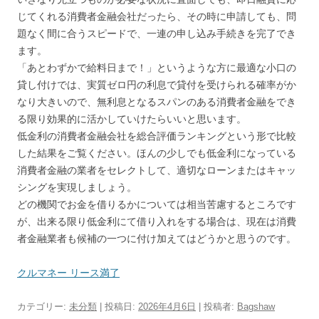
じてくれる消費者金融会社だったら、その時に申請しても、問
題なく間に合うスピードで、一連の申し込み手続きを完了でき
ます。
「あとわずかで給料日まで！」というような方に最適な小口の
貸し付けでは、実質ゼロ円の利息で貸付を受けられる確率がか
なり大きいので、無利息となるスパンのある消費者金融をでき
る限り効果的に活かしていけたらいいと思います。
低金利の消費者金融会社を総合評価ランキングという形で比較
した結果をご覧ください。ほんの少しでも低金利になっている
消費者金融の業者をセレクトして、適切なローンまたはキャッ
シングを実現しましょう。
どの機関でお金を借りるかについては相当苦慮するところです
が、出来る限り低金利にて借り入れをする場合は、現在は消費
者金融業者も候補の一つに付け加えてはどうかと思うのです。
クルマネー リース満了
カテゴリー:
未分類
| 投稿日:
2026年4月6日
|
投稿者:
Bagshaw