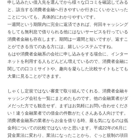
申し込みたい借入先を選んでから様々な口コミを確認してみる
と、該当する消費者金融へ行きやすいか行きにくいかといった
ことについても、具体的にわかりやすいです。
一週間という期限内に完全に返済できれば、何回キャッシング
をしても無利息で借りられる他にはないサービスを行っている
消費者金融も存在します。期間は一週間と短いですが、返すこ
とができる当てのある方には、嬉しいシステムですね。
もはや消費者金融系の会社に申し込みをする場合に、インター
ネットを利用する人もどんどん増えているので、消費者金融に
関しての口コミサイトや、趣向を凝らした比較サイトもとても
大量に見ることができます。
しゃくし定規ではない審査で取り組んでくれる、消費者金融キ
ャッシング会社を一覧にまとめたものです。他の金融業者がダ
メだった方でも観念せず、まずはお気軽にお問い合わせくださ
い！違う金融業者での借金の件数がたくさんある人向けです。
消費者金融系の業者からお金を借りる時、最も気になるのは低
金利についての比較ではないかと思います。平成22年の6月に
貸金業法に変わり、業法になったことから、ぐっと規制の項目