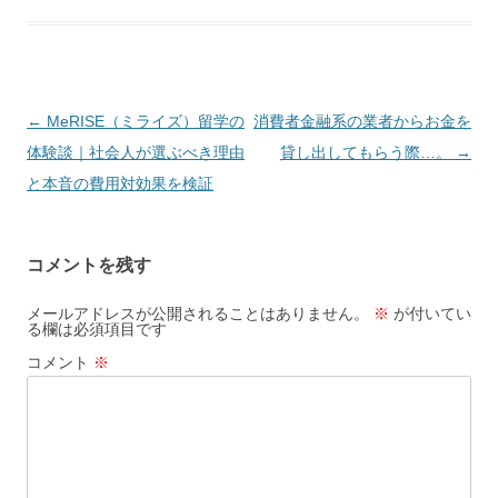
投
←
MeRISE（ミライズ）留学の
消費者金融系の業者からお金を
稿
体験談｜社会人が選ぶべき理由
貸し出してもらう際…。
→
ナ
と本音の費用対効果を検証
ビ
ゲ
コメントを残す
ー
シ
メールアドレスが公開されることはありません。
※
が付いてい
る欄は必須項目です
ョ
コメント
※
ン