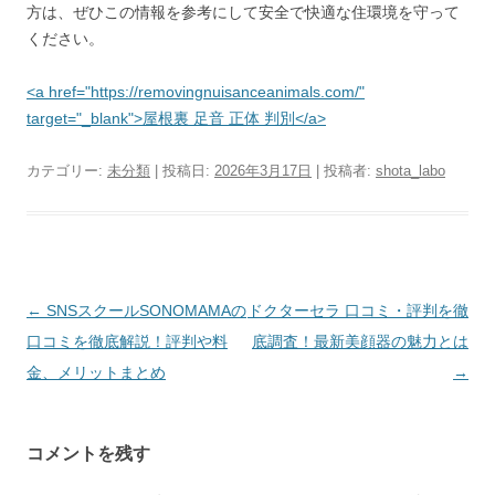
方は、ぜひこの情報を参考にして安全で快適な住環境を守って
ください。
<a href="https://removingnuisanceanimals.com/"
target="_blank">屋根裏 足音 正体 判別</a>
カテゴリー:
未分類
| 投稿日:
2026年3月17日
|
投稿者:
shota_labo
投
←
SNSスクールSONOMAMAの
ドクターセラ 口コミ・評判を徹
稿
口コミを徹底解説！評判や料
底調査！最新美顔器の魅力とは
ナ
金、メリットまとめ
→
ビ
ゲ
コメントを残す
ー