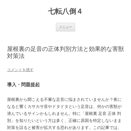
七転八倒４
コ
メニュー
ン
テ
ン
ツ
へ
屋根裏の足音の正体判別方法と効果的な害獣
ス
キ
対策法
ッ
プ
コメントを残す
導入・問題提起
屋根裏から聞こえる不審な足音に悩まされていませんか？夜に
なると響くカサカサ音やドタドタという足音は、何かの害獣が
潜んでいるサインかもしれません。特に「屋根裏 足音 正体 判
別」を知りたいという方は多く、正確に原因を特定しないまま
対策を誤ると被害が拡大する恐れがあります。この記事では、