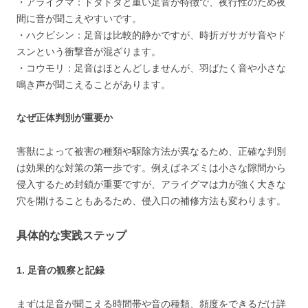
・アライグマ：ドタドタと重い足音が特徴で、夜行性のため夜
間に音が聞こえやすいです。
・ハクビシン：足音は比較的静かですが、時折ガサガサ音やド
スンという衝撃音が混ざります。
・コウモリ：足音はほとんどしませんが、羽ばたく音や小さな
鳴き声が聞こえることがあります。
なぜ正体判別が重要か
害獣によって被害の種類や駆除方法が異なるため、正確な判別
は効果的な対策の第一歩です。例えばネズミは小さな隙間から
侵入するため封鎖が重要ですが、アライグマは力が強く大きな
穴を開けることもあるため、侵入口の補修方法も変わります。
具体的な実践ステップ
1. 足音の観察と記録
まずは足音が聞こえる時間帯や音の種類、頻度をできるだけ詳