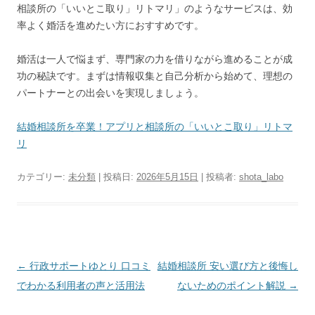
相談所の「いいとこ取り」リトマリ」のようなサービスは、効
率よく婚活を進めたい方におすすめです。
婚活は一人で悩まず、専門家の力を借りながら進めることが成
功の秘訣です。まずは情報収集と自己分析から始めて、理想の
パートナーとの出会いを実現しましょう。
結婚相談所を卒業！アプリと相談所の「いいとこ取り」リトマ
リ
カテゴリー:
未分類
| 投稿日:
2026年5月15日
|
投稿者:
shota_labo
投
←
行政サポートゆとり 口コミ
結婚相談所 安い選び方と後悔し
稿
でわかる利用者の声と活用法
ないためのポイント解説
→
ナ