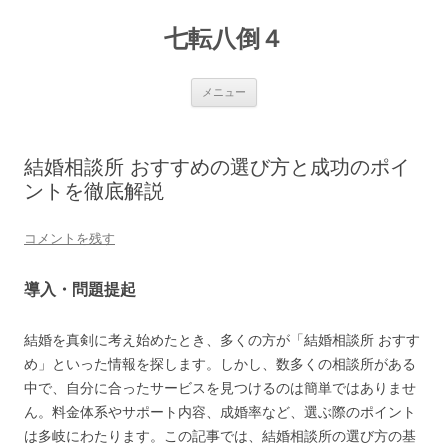
七転八倒４
コ
メニュー
ン
テ
ン
ツ
へ
結婚相談所 おすすめの選び方と成功のポイ
ス
キ
ントを徹底解説
ッ
プ
コメントを残す
導入・問題提起
結婚を真剣に考え始めたとき、多くの方が「結婚相談所 おすす
め」といった情報を探します。しかし、数多くの相談所がある
中で、自分に合ったサービスを見つけるのは簡単ではありませ
ん。料金体系やサポート内容、成婚率など、選ぶ際のポイント
は多岐にわたります。この記事では、結婚相談所の選び方の基