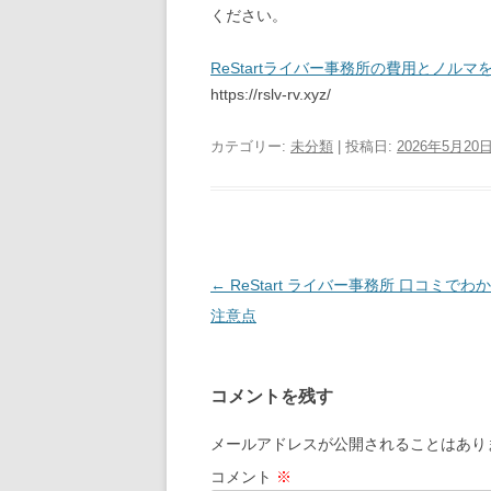
ください。
ReStartライバー事務所の費用とノルマ
https://rslv-rv.xyz/
カテゴリー:
未分類
| 投稿日:
2026年5月20
投
←
ReStart ライバー事務所 口コミでわ
稿
注意点
ナ
ビ
コメントを残す
ゲ
ー
メールアドレスが公開されることはあり
シ
コメント
※