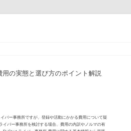
コ
ン
テ
ン
ツ
へ
ス
務所 費用の実態と選び方のポイント解説
キ
ッ
プ
rtライバー事務所ですが、登録や活動にかかる費用について疑
ライバー事務所を検討する場合、費用の内訳やノルマの有