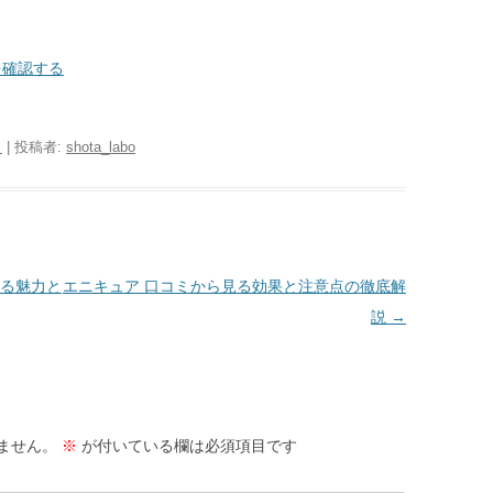
を確認する
日
|
投稿者:
shota_labo
かる魅力と
エニキュア 口コミから見る効果と注意点の徹底解
説
→
ません。
※
が付いている欄は必須項目です