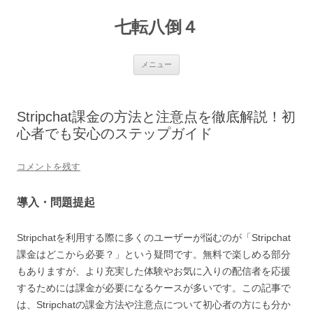
七転八倒４
コ
メニュー
ン
テ
ン
ツ
へ
Stripchat課金の方法と注意点を徹底解説！初
ス
キ
心者でも安心のステップガイド
ッ
プ
コメントを残す
導入・問題提起
Stripchatを利用する際に多くのユーザーが悩むのが「Stripchat
課金はどこから必要？」という疑問です。無料で楽しめる部分
もありますが、より充実した体験やお気に入りの配信者を応援
するためには課金が必要になるケースが多いです。この記事で
は、Stripchatの課金方法や注意点について初心者の方にも分か