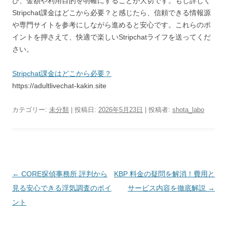
び、金額や利用目的を明確にすることが大切です。もし詳しく
Stripchat課金はどこから必要？と感じたら、信頼できる情報源
や専門サイトを参考にしながら進めると安心です。これらのポ
イントを押さえて、快適で楽しいStripchatライフを送ってくだ
さい。
Stripchat課金はどこから必要？
https://adultlivechat-kakin.site
カテゴリー:
未分類
| 投稿日:
2026年5月23日
|
投稿者:
shota_labo
投
←
CORE探偵事務所 評判から
KBP 料金の疑問を解消！費用と
稿
見る安心できる浮気調査のポイ
サービス内容を徹底解説
→
ナ
ント
ビ