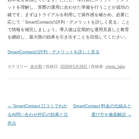
ットを理解し、実際の運用に合わせた準備を行うことが成功の
鍵です。まずはトライアルを利用して操作感を確かめ、必要に
応じて「SmartContactの評判・デメリットを詳しく見る」こと
で情報を補完しましょう。導入後は定期的な運用見直しと教育
を継続し、最大限の効果を引き出すことを目指してください。
SmartContactの評判・デメリットを詳しく見る
カテゴリー:
未分類
| 投稿日:
2026年5月28日
|
投稿者:
shota_labo
投
←
SmartContact 口コミでわか
SmartContact 料金の仕組みと
稿
るAI問い合わせ対応の効果と注
選び方を徹底解説
→
ナ
意点
ビ