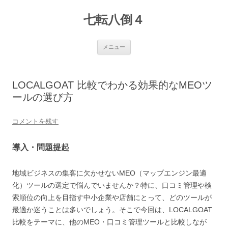
七転八倒４
コ
メニュー
ン
テ
ン
ツ
へ
LOCALGOAT 比較でわかる効果的なMEOツ
ス
キ
ールの選び方
ッ
プ
コメントを残す
導入・問題提起
地域ビジネスの集客に欠かせないMEO（マップエンジン最適
化）ツールの選定で悩んでいませんか？特に、口コミ管理や検
索順位の向上を目指す中小企業や店舗にとって、どのツールが
最適か迷うことは多いでしょう。そこで今回は、LOCALGOAT
比較をテーマに、他のMEO・口コミ管理ツールと比較しなが