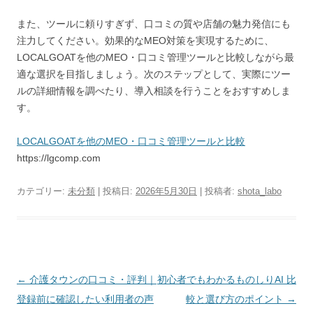
また、ツールに頼りすぎず、口コミの質や店舗の魅力発信にも
注力してください。効果的なMEO対策を実現するために、
LOCALGOATを他のMEO・口コミ管理ツールと比較しながら最
適な選択を目指しましょう。次のステップとして、実際にツー
ルの詳細情報を調べたり、導入相談を行うことをおすすめしま
す。
LOCALGOATを他のMEO・口コミ管理ツールと比較
https://lgcomp.com
カテゴリー:
未分類
| 投稿日:
2026年5月30日
|
投稿者:
shota_labo
投
←
介護タウンの口コミ・評判｜
初心者でもわかるものしりAI 比
稿
登録前に確認したい利用者の声
較と選び方のポイント
→