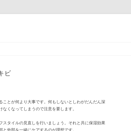
コ
ン
テ
ン
ツ
へ
ス
キビ
キ
ッ
プ
ることが何より大事です。何もしないとしわがだんだん深
けなくなってしまうので注意を要します。
フスタイルの見直しを行いましょう。それと共に保湿効果
部と外部を一緒にケアするのが理想です。