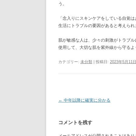
う。
「念入りにスキンケアをしている自覚は
生活にトラブルの要因があると考えられ
肌が敏感な人は、少々の刺激がトラブル
使用して、大切な肌を紫外線から守るよ
カテゴリー:
未分類
| 投稿日:
2023年5月11
投
←
中年以降に確実に分かる
稿
ナ
コメントを残す
ビ
ゲ
メールアドレスが公開されることはあり