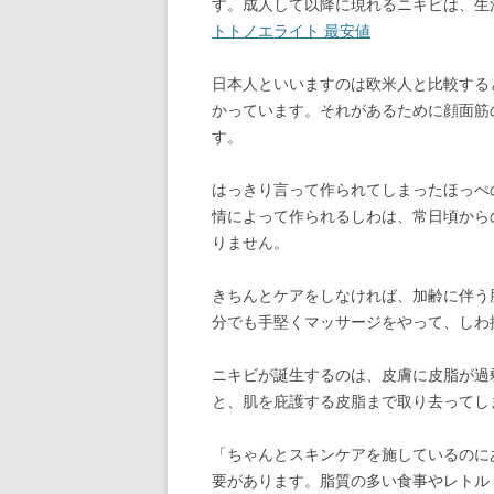
す。成人して以降に現れるニキビは、生
トトノエライト 最安値
日本人といいますのは欧米人と比較する
かっています。それがあるために顔面筋
す。
はっきり言って作られてしまったほっぺ
情によって作られるしわは、常日頃から
りません。
きちんとケアをしなければ、加齢に伴う
分でも手堅くマッサージをやって、しわ
ニキビが誕生するのは、皮膚に皮脂が過
と、肌を庇護する皮脂まで取り去ってし
「ちゃんとスキンケアを施しているのに
要があります。脂質の多い食事やレトル