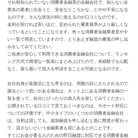
それ程知られていない消費者金融系の金融会社で、知らない企
業名の業者に出会うと、安全なところかな…とやや不安になる
ものです。そんな状況の時に使えるのが口コミなのです。
金利が安ければ安いほど、定められた審査基準がより厳しくな
っているということになります。色々な消費者金融業者見やす
い一覧で用意していますので、とりあえず融資の審査の申し込
みをしてみてください。
ご自身が安心して利用できる消費者金融会社について、ランキ
ング方式で簡潔な一覧表にまとめ上げたので、未経験でも心配
なく、落ち着いて借入を申請することが可能となるのです。
自分自身が直接店に立ち寄るのは、周囲の目にさらされるので
困るという思いがある場合は、ネット上にある消費者金融の一
覧を使って、自分にぴったりの借入先を探してみてください。
公開されている口コミで見ておくべきなのは、サポート対応に
ついての評価です。中小タイプのいくつかの消費者金融会社
は、当初は貸しても、追加融資を申し込むと急に態度が変わっ
て、貸さないという金融業者も現にあるとのことです。
すぐにお金が要る人のための即日融資に対応できる消費者金融