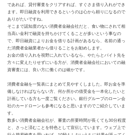
であれば、貸付審査をクリアすれば、すぐさま借り入れができ
ます。即日融資を利用できるというのは心から頼りになるので
ありがたいですね。
そこまで認知度のない消費者金融会社だと、食い物にされて相
当高い金利で融資を持ちかけてくることが多いという事なの
で、即日融資によりお金を借りる計画があるなら、名前の通っ
た消費者金融業者から借りることをお勧めします。
お金の借り入れを視野に入れているなら、やたらとバイト先を
方々に変えたりせずにいる方が、消費者金融会社においての融
資審査には、良い方に働くのは確かです。
消費者金融を一覧表にまとめて見やすくしました。即お金を準
備しなければならない方、何か所かの借受金を一本化したいと
計画している方も一度ご覧ください。銀行グループのローン会
社のカードローンも参考になると思いますのでご紹介していま
す。
数多い消費者金融会社が、審査の所要時間が長くても30分程度
と、さっと済むことを特色として宣伝しています。ウェブ上で
行う簡易検査を用いれば、10秒もしないうちに結果が返ってく