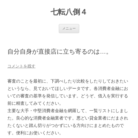
七転八倒４
コ
メニュー
ン
テ
ン
ツ
へ
自分自身が直接店に立ち寄るのは…。
ス
キ
ッ
プ
コメントを残す
審査のことを最初に、下調べしたり比較をしたりしておきたい
というなら、見ておいてほしいデータです。各消費者金融にお
いての審査の基準を発信しています。どうぞ、借入を実行する
前に精査してみてください。
主要な大手・中堅消費者金融を網羅して、一覧リストにしまし
た。良心的な消費者金融業者です。悪どい貸金業者にだまされ
たくないと踏ん切りがつかずにいる方向けにまとめたもので
す。便利にお使いください。