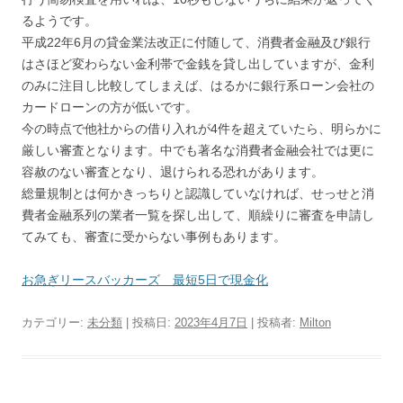
るようです。
平成22年6月の貸金業法改正に付随して、消費者金融及び銀行
はさほど変わらない金利帯で金銭を貸し出していますが、金利
のみに注目し比較してしまえば、はるかに銀行系ローン会社の
カードローンの方が低いです。
今の時点で他社からの借り入れが4件を超えていたら、明らかに
厳しい審査となります。中でも著名な消費者金融会社では更に
容赦のない審査となり、退けられる恐れがあります。
総量規制とは何かきっちりと認識していなければ、せっせと消
費者金融系列の業者一覧を探し出して、順繰りに審査を申請し
てみても、審査に受からない事例もあります。
お急ぎリースバッカーズ 最短5日で現金化
カテゴリー:
未分類
| 投稿日:
2023年4月7日
|
投稿者:
Milton