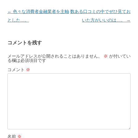
投
←
色々な消費者金融業者を主軸
数ある口コミの中でぜひ見てお
稿
とした…。
いた方がいいのは…。
→
ナ
ビ
コメントを残す
ゲ
ー
メールアドレスが公開されることはありません。
※
が付いてい
る欄は必須項目です
シ
コメント
※
ョ
ン
名前
※