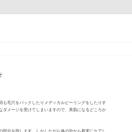
コ
ン
テ
ン
ツ
へ
ス
を
キ
ッ
プ
回も毛穴をパックしたりメディカルピーリングをしたりす
なダメージを受けてしまいますので、美肌になるどころか
の部分を指します。しかしながら体の中から着実にケアし