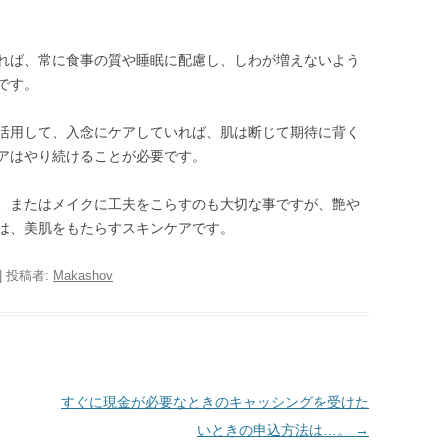
れば、常に食事の質や睡眠に配慮し、しわが増えないよう
です。
活用して、入念にケアしていれば、肌は断じて期待に背く
アはやり続けることが必要です。
、またはメイクに工夫をこらすのも大切な事ですが、艶や
は、美肌をもたらすスキンケアです。
|
投稿者:
Makashov
すぐに現金が必要なときのキャッシングを受けた
いときの申込方法は…。
→