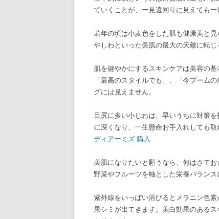
ていくことが、一見遠回りに見えても一
若年の頃は小麦色をした肌も健康美と見
やしわといった美肌の最大の天敵に転じ
肌を健やかにするスキンケアは美容の基
「最高のスタイルでも」、「今ブームの
グには見えません。
目尻に多い小じわは、早いうちに対策を
に深くなり、一生懸命お手入れしても取
ディアーミズ 購入
美肌になりたいと願うなら、何はさてお
野菜やフルーツを軸とした栄養バランス
紫外線をいっぱい浴びるとメラニン色素
果シミが出てきます。美白効果のあるス