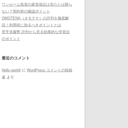
ワンルーム投資の家賃保証は安心とは限ら
ない？契約前の確認ポイント
OMOTENA（オモテナ）の評判を徹底解
説！利用前に知るべきポイントとは
苦手克服塾 評判から見る効果的な学習法
のポイント
最近のコメント
Hello world!
に
WordPress コメントの投稿
者
より