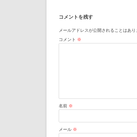
ナ
ビ
コメントを残す
ゲ
ー
メールアドレスが公開されることはあり
シ
コメント
※
ョ
ン
名前
※
メール
※