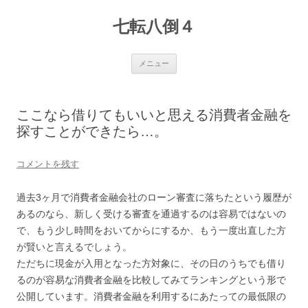
七転八倒４
コ
メニュー
ン
テ
ン
ツ
へ
ここなら借りてもいいと思える消費者金融を
ス
キ
探すことができたら…。
ッ
プ
コメントを残す
過去3ヶ月で消費者金融会社のローン審査に落ちたという履歴が
あるのなら、新しく受ける審査を通過するのは容易ではないの
で、もう少し時間をおいてからにするか、もう一度出直した方
が賢いと言えるでしょう。
ただちに現金が入用となった方対象に、その日のうちでも借り
るのが容易な消費者金融を比較してみてランキングという形で
公開しています。消費者金融を利用するにあたっての最低限の