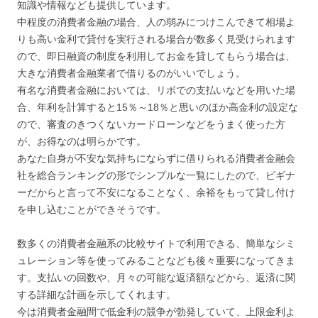
知識や情報なども提供しています。
中程度の消費者金融の場合、人の弱みにつけこんできて相場よ
りも高い金利で貸付を実行される場合が数多く見受けられます
ので、即日融資の制度を利用してお金を貸してもらう場合は、
大きな消費者金融業者で借りるのがいいでしょう。
有名な消費者金融においては、リボでの支払いなどを用いた場
合、年利を計算すると15％～18％と思いのほか高金利の設定な
ので、審査のきつくないカードローンなどをうまく使った方
が、お得なのは明らかです。
あなた自身が不安な気持ちにならずに借りられる消費者金融会
社を総合ランキングの形でシンプルな一覧にしたので、ビギナ
ーだからと言って不安になることなく、余裕をもって貸し付け
を申し込むことができそうです。
数多くの消費者金融系の比較サイトで利用できる、簡単なシミ
ュレーション等を使ってみることなども後々重要になってきま
す。支払いの回数や、月々の可能な返済額などから、返済に関
する詳細な計画を示してくれます。
今は消費者金融間で低金利の競争が勃発していて、上限金利よ