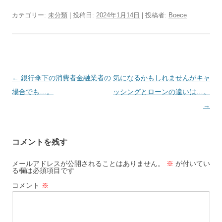
カテゴリー:
未分類
| 投稿日:
2024年1月14日
|
投稿者:
Boece
投
←
銀行傘下の消費者金融業者の
気になるかもしれませんがキャ
稿
場合でも…。
ッシングとローンの違いは…。
ナ
→
ビ
ゲ
コメントを残す
ー
シ
メールアドレスが公開されることはありません。
※
が付いてい
る欄は必須項目です
ョ
コメント
※
ン