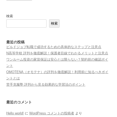
検索
検索
最近の投稿
ビルドジョブ転職で成功するための具体的なステップと注意点
N高等学校 評判を徹底解説！保護者目線でわかるメリットと注意点
ワンルーム投資の家賃保証は安心とは限らない？契約前の確認ポイ
ント
OMOTENA（オモテナ）の評判を徹底解説！利用前に知るべきポイ
ントとは
苦手克服塾 評判から見る効果的な学習法のポイント
最近のコメント
Hello world!
に
WordPress コメントの投稿者
より