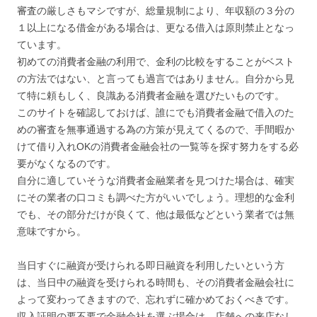
審査の厳しさもマシですが、総量規制により、年収額の３分の
１以上になる借金がある場合は、更なる借入は原則禁止となっ
ています。
初めての消費者金融の利用で、金利の比較をすることがベスト
の方法ではない、と言っても過言ではありません。自分から見
て特に頼もしく、良識ある消費者金融を選びたいものです。
このサイトを確認しておけば、誰にでも消費者金融で借入のた
めの審査を無事通過する為の方策が見えてくるので、手間暇か
けて借り入れOKの消費者金融会社の一覧等を探す努力をする必
要がなくなるのです。
自分に適していそうな消費者金融業者を見つけた場合は、確実
にその業者の口コミも調べた方がいいでしょう。理想的な金利
でも、その部分だけが良くて、他は最低などという業者では無
意味ですから。
当日すぐに融資が受けられる即日融資を利用したいという方
は、当日中の融資を受けられる時間も、その消費者金融会社に
よって変わってきますので、忘れずに確かめておくべきです。
収入証明の要不要で金融会社を選ぶ場合は、店舗への来店なし