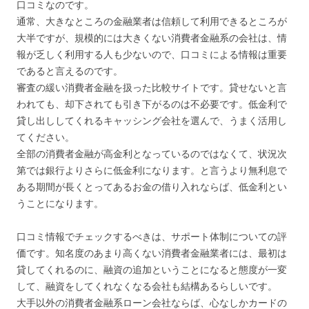
口コミなのです。
通常、大きなところの金融業者は信頼して利用できるところが
大半ですが、規模的には大きくない消費者金融系の会社は、情
報が乏しく利用する人も少ないので、口コミによる情報は重要
であると言えるのです。
審査の緩い消費者金融を扱った比較サイトです。貸せないと言
われても、却下されても引き下がるのは不必要です。低金利で
貸し出ししてくれるキャッシング会社を選んで、うまく活用し
てください。
全部の消費者金融が高金利となっているのではなくて、状況次
第では銀行よりさらに低金利になります。と言うより無利息で
ある期間が長くとってあるお金の借り入れならば、低金利とい
うことになります。
口コミ情報でチェックするべきは、サポート体制についての評
価です。知名度のあまり高くない消費者金融業者には、最初は
貸してくれるのに、融資の追加ということになると態度が一変
して、融資をしてくれなくなる会社も結構あるらしいです。
大手以外の消費者金融系ローン会社ならば、心なしかカードの