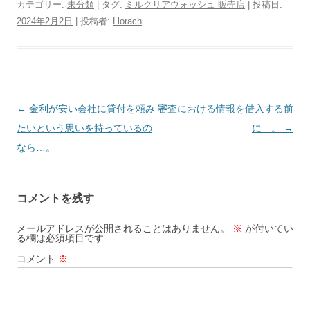
カテゴリー:
未分類
| タグ:
ミルクリアウォッシュ 販売店
| 投稿日:
2024年2月2日
|
投稿者:
Llorach
投
←
金利が安い会社に貸付を頼み
審査における情報を借入する前
稿
たいという思いを持っているの
に…。
→
ナ
なら…。
ビ
ゲ
コメントを残す
ー
シ
メールアドレスが公開されることはありません。
※
が付いてい
る欄は必須項目です
ョ
コメント
※
ン