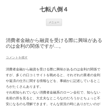
七転八倒４
コ
メニュー
ン
テ
ン
ツ
へ
消費者金融から融資を受ける際に興味がある
ス
キ
のは金利の関係ですが…。
ッ
プ
コメントを残す
消費者金融から融資を受ける際に興味があるのは金利の関係で
すが、多くの口コミサイトを眺めると、それぞれの業者の金利
や返済の仕方に関する情報などを、事細かに記述しているとこ
ろがたくさんあります。
それ程知られていない消費者金融系のローン会社で、知らない
名前の所を見ると、大丈夫なところなのだろうかとちょっと不
安になるのも理解できます。そんな状況の時にありがたいのが