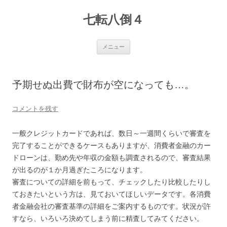
七転八倒４
コ
メニュー
ン
テ
ン
ツ
へ
予期せぬ出費で財布が空になっても…。
ス
キ
ッ
プ
コメントを残す
一般クレジットカードであれば、数日～一週間くらいで審査を
完了することができるケースもありますが、消費者金融のカー
ドローンは、勤め先や年収の金額も調査されるので、審査結果
が出るのが１か月過ぎたころになります。
審査についての詳細を前もって、チェックしたり比較したりし
ておきたいという方は、見ておいてほしいデータです。各消費
者金融会社の審査基準の詳細をご案内するものです。状況が許
すなら、いろいろ決めてしまう前に精査してみてください。