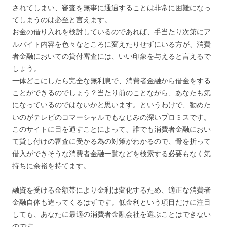
されてしまい、審査を無事に通過することは非常に困難になっ
てしまうのは必至と言えます。
お金の借り入れを検討しているのであれば、手当たり次第にア
ルバイト内容を色々なところに変えたりせずにいる方が、消費
者金融においての貸付審査には、いい印象を与えると言えるで
しょう。
一体どこにしたら完全な無利息で、消費者金融から借金をする
ことができるのでしょう？当たり前のことながら、あなたも気
になっているのではないかと思います。というわけで、勧めた
いのがテレビのコマーシャルでもなじみの深いプロミスです。
このサイトに目を通すことによって、誰でも消費者金融におい
て貸し付けの審査に受かる為の対策がわかるので、骨を折って
借入ができそうな消費者金融一覧などを検索する必要もなく気
持ちに余裕を持てます。
融資を受ける金額帯により金利は変化するため、適正な消費者
金融自体も違ってくるはずです。低金利という項目だけに注目
しても、あなたに最適の消費者金融会社を選ぶことはできない
のです。