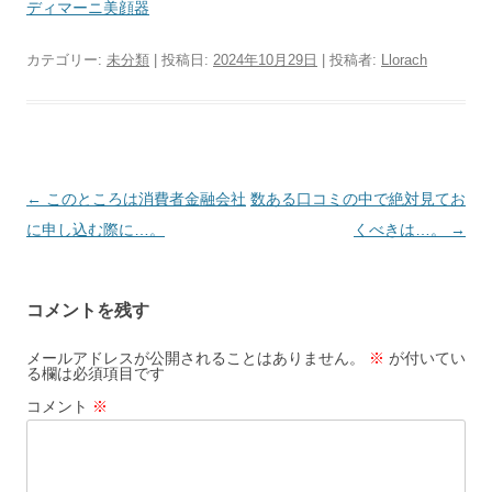
ディマーニ美顔器
カテゴリー:
未分類
| 投稿日:
2024年10月29日
|
投稿者:
Llorach
投
←
このところは消費者金融会社
数ある口コミの中で絶対見てお
稿
に申し込む際に…。
くべきは…。
→
ナ
ビ
コメントを残す
ゲ
ー
メールアドレスが公開されることはありません。
※
が付いてい
る欄は必須項目です
シ
コメント
※
ョ
ン