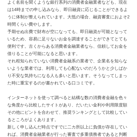
よく名前を聞くような銀行系列の消費者金融業者なども、現在
は14時までの申し込みなら、即日融資に応じることができるよ
うに体制が整えられています。大抵の場合、融資審査におよそ2
時間くらい費やします。
予期せぬ出費で財布が空になっても、即日融資が可能となって
いるため、容易に足りないお金を調達することができてとても
便利です。古くからある消費者金融業者なら、信頼してお金を
借りることが可能になると思います。
それ程知られていない消費者金融系の業者で、企業名を知らな
いような業者では、利用しても心配ないのだろうかと少しばか
り不安な気持ちになる人も多いと思います。そうなってしまっ
た時に重宝するのが書かれている口コミです。
インターネットを使って調べると結構な数の消費者金融を色々
な角度から比較したサイトがあり、だいたい金利や利用限度額
その他にピントを合わせて、推奨ランキングとして比較してい
るところがよくあります。
新しく申し込んだ時点ですでに二カ所以上に負債が存在してい
れば、消費者金融業者が行った審査で多重債務者であると判断