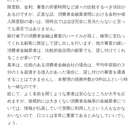
限度額、金利、審査の所要時間など諸々の比較するべき項目が
あるのですが、正直な話、消費者金融業者間における金利や借
入限度額の違いは、現時点ではほぼ完全に見当たらないと言っ
ても過言ではありません。
銀行傘下の消費者金融は審査のハードルが高く、確実に支払っ
てくれる顧客に限定して貸し出しを行います。他方審査の緩い
消費者金融業者は、比較的低信用の顧客でも、貸し付けてくれ
ることが多いです。
基本は、伝統のある消費者金融会社の場合は、平均年収額の３
分の１を超過する借入があった場合に、貸し付けの審査を通過
することはできませんし、未整理の債務件数が3件以上という時
も一緒なのです。
総じて、よく名前を聞くような業者は安心なところが大半を占
めますが、規模的には大きくない消費者金融系の金融業者につ
いては、情報が払底していて実際に利用したという人もなかな
かいないので、口コミは非常に重要であるとみなしていいでし
ょう。