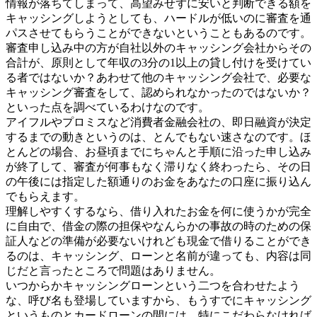
情報が落ちてしまって、高望みせずに安いと判断できる額を
キャッシングしようとしても、ハードルが低いのに審査を通
パスさせてもらうことができないということもあるのです。
審査申し込み中の方が自社以外のキャッシング会社からその
合計が、原則として年収の3分の1以上の貸し付けを受けてい
る者ではないか？あわせて他のキャッシング会社で、必要な
キャッシング審査をして、認められなかったのではないか？
といった点を調べているわけなのです。
アイフルやプロミスなど消費者金融会社の、即日融資が決定
するまでの動きというのは、とんでもない速さなのです。ほ
とんどの場合、お昼頃までにちゃんと手順に沿った申し込み
が終了して、審査が何事もなく滞りなく終わったら、その日
の午後には指定した額通りのお金をあなたの口座に振り込ん
でもらえます。
理解しやすくするなら、借り入れたお金を何に使うかが完全
に自由で、借金の際の担保やなんらかの事故の時のための保
証人などの準備が必要ないけれども現金で借りることができ
るのは、キャッシング、ローンと名前が違っても、内容は同
じだと言ったところで問題はありません。
いつからかキャッシングローンという二つを合わせたよう
な、呼び名も登場していますから、もうすでにキャッシング
というものとカードローンの間には、特にこだわらなければ