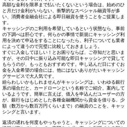
高額な金利を限界まで払いたくないという場合は、始めのひ
と月だけ金利がいらない、衝撃的なスペシャル融資等が多
い、消費者金融会社による即日融資を使うことをご提案しま
す。
キャッシングのご利用を希望しているという状態なら、事前
の下調べは肝心です。何らかの事情で新規にキャッシング利
用を決めて申込をすることになったら、利子についても業者
によって違うので完璧に比較しておきましょう。
すぐに入金してほしい！とお困りならば、ご存知だと思いま
すが、その日中に振り込み可能な即日キャッシングで貸して
もらうのが、もっともおすすめです。申し込んだ日にすぐお
金を入金希望の場合には、他にはないありがたいキャッシン
グサービスで大人気です。
紛らわしいかもしれませんがキャッシングは、いわゆる銀行
系の場合だと、カードローンという名称でご紹介、案内して
いるようです。簡単に言えば、借入を申込んだユーザーの方
が、銀行をはじめとした各種金融機関から資金を借りる、少
額（数万から数百万円くらいまで）の融資のことを、キャッ
シングと言います。
返済の遅れを何度もやっちゃうと、キャッシングについての