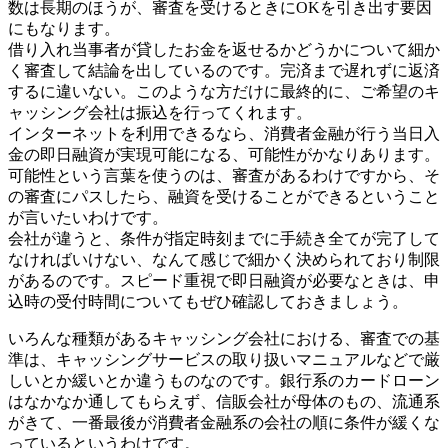
数は長期のほうが、審査を受けるときにOKを引き出す要因
にもなります。
借り入れ当事者が貸したお金を返せるかどうかについて細か
く審査して結論を出しているのです。完済まで遅れずに返済
するに違いない。このような方だけに最終的に、ご希望のキ
ャッシング会社は振込を行ってくれます。
インターネットを利用できるなら、消費者金融が行う当日入
金の即日融資が実現可能になる、可能性がかなりあります。
可能性という言葉を使うのは、審査があるわけですから、そ
の審査にパスしたら、融資を受けることができるということ
が言いたいわけです。
会社が違うと、条件が指定時刻までに手続き全てが完了して
なければいけない、なんて感じで細かく決められており制限
があるのです。スピード重視で即日融資が必要なときは、申
込時の受付時間についてもぜひ確認しておきましょう。
いろんな種類があるキャッシング会社における、審査での基
準は、キャッシングサービスの取り扱いマニュアルなどで厳
しいとか緩いとか違うものなのです。銀行系のカードローン
はなかなか通してもらえず、信販会社が母体のもの、流通系
がきて、一番最後が消費者金融系の会社の順に条件が緩くな
っているというわけです。