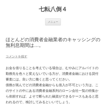
七転八倒４
コ
メニュー
ン
テ
ン
ツ
へ
ほとんどの消費者金融業者のキャッシングの
ス
キ
無利息期間は…。
ッ
プ
コメントを残す
お金を借りることを考えている場合は、むやみにアルバイトの
勤務先を色々と変えないでいる方が、消費者金融における貸付
審査には、良い方に働くと思ってください。
債務が嵩んでどの消費者金融からも借入が不可という方は、こ
のサイトの中にある消費者金融系列のローン会社一覧の特集か
ら依頼すれば、よそで断られた融資ができるケースもあると思
われるので、検討してみるといいでしょう。