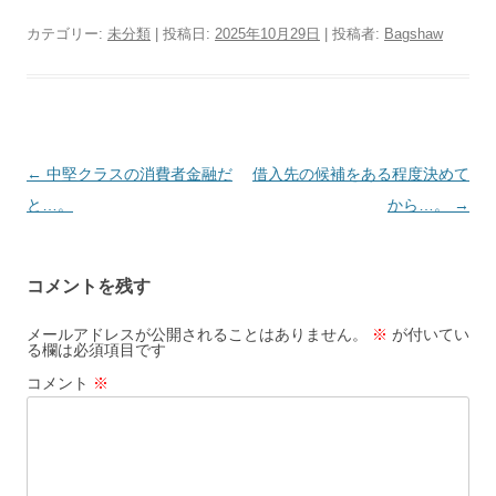
カテゴリー:
未分類
| 投稿日:
2025年10月29日
|
投稿者:
Bagshaw
投
←
中堅クラスの消費者金融だ
借入先の候補をある程度決めて
稿
と…。
から…。
→
ナ
ビ
コメントを残す
ゲ
ー
メールアドレスが公開されることはありません。
※
が付いてい
る欄は必須項目です
シ
コメント
※
ョ
ン