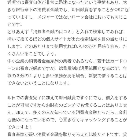
近頃では審査自体が非常に迅速になったという事情もあり、大
きな銀行傘下の消費者金融でも、即日融資をすることがOKにな
っていますし、メジャーではないローン会社においても同じこ
とです。
とりあえず「消費者金融の口コミ」と入れて検索してみれば、
掃いて捨てるほどの個人サイトが出た検索結果を目の当たりに
します。どのあたりまで信用すればいいのかと戸惑う方も、た
くさんいることでしょう。
中小企業の消費者金融系列の業者であるなら、若干はカードロ
ーンの審査が緩めですが、総量規制の適用範囲となるので、年
収の３分の１よりも多い債務がある場合、新規で借りることは
できないということになります。
即日での審査完了に加えて即日融資ですぐにでも、借入をする
ことが可能ですからお財布のピンチでも慌てることはありませ
ん。加えて、多くの人が知っている消費者金融だったら、金利
も低めになっているので、心置きなくキャッシングすることが
できますよ！
審査基準が緩い消費者金融を取りそろえた比較サイトです。貸