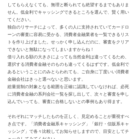
してもらえなくても、無理と断られても絶望するまでもありま
せん。低金利でキャッシングできるところを選んで、賢く用い
てください。
独自のリサーチによって、多くの人に支持されていてカードロ
ーンの審査に容易に受かる、消費者金融業者を一覧できるリス
トを作り上げました。せっかく申し込んだのに、審査をクリア
できないと無駄になってしまいますからね！
借り入れる額の大きさによっても当然金利は違ってくるため、
選択する消費者金融そのものも違ってくるはずです。低金利で
あるということにのみとらわれても、ご自身に丁度いい消費者
金融会社はきっと選べないと思います。
総量規制の対象となる範囲を正確に認識していなければ、必死
に消費者金融の系列会社一覧を探し出して、次々と審査を申し
込んでいっても、審査に合格しないとの事例もあり得ます。
それぞれにマッチしたものを正しく、見定めることが重視すべ
き点です。「消費者金融系キャッシング」「銀行・信販系キャ
ッシング」で各々比較してお知らせしますので、目安としてチ
ェックしてみてください。