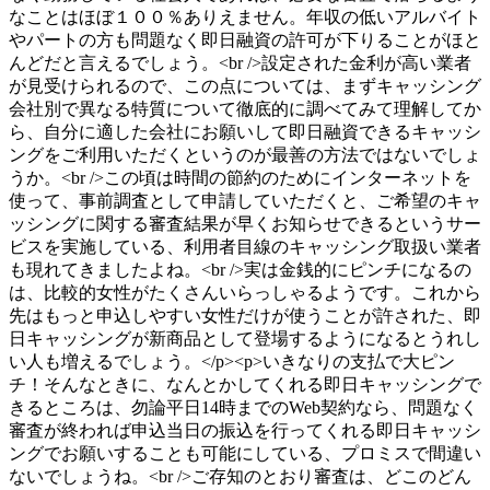
なことはほぼ１００％ありえません。年収の低いアルバイト
やパートの方も問題なく即日融資の許可が下りることがほと
んどだと言えるでしょう。<br />設定された金利が高い業者
が見受けられるので、この点については、まずキャッシング
会社別で異なる特質について徹底的に調べてみて理解してか
ら、自分に適した会社にお願いして即日融資できるキャッシ
ングをご利用いただくというのが最善の方法ではないでしょ
うか。<br />この頃は時間の節約のためにインターネットを
使って、事前調査として申請していただくと、ご希望のキャ
ッシングに関する審査結果が早くお知らせできるというサー
ビスを実施している、利用者目線のキャッシング取扱い業者
も現れてきましたよね。<br />実は金銭的にピンチになるの
は、比較的女性がたくさんいらっしゃるようです。これから
先はもっと申込しやすい女性だけが使うことが許された、即
日キャッシングが新商品として登場するようになるとうれし
い人も増えるでしょう。</p><p>いきなりの支払で大ピン
チ！そんなときに、なんとかしてくれる即日キャッシングで
きるところは、勿論平日14時までのWeb契約なら、問題なく
審査が終われば申込当日の振込を行ってくれる即日キャッシ
ングでお願いすることも可能にしている、プロミスで間違い
ないでしょうね。<br />ご存知のとおり審査は、どこのどん