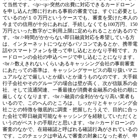
て当然です。</p><p>突然の出費に対応できるカードローン
を申し込んだ際に行われる事前の審査では、すぐに必要とし
ているのが１０万円というケースでも、審査を受けた本人の
今までの信用が十分にあれば、手続しなくても100万円、150
万円といった数字がご利用上限に定められることがあるので
す。<br />時間がかからない即日融資対応を希望している方
は、インターネットにつながるパソコンであるとか、携帯電
話やスマートフォンを使って申し込むとかなり手軽です。カ
ードローンの会社の申込ページで申し込むことになります。
<br />数えきれないくらいあるキャッシング会社の事前審査
にあたっての基準は、キャッシングサービスの取り扱いマニ
ュアルなどで厳しいとか緩いとか違うものなのです。大手銀
行子会社やそのグループの場合は壁が高く、次が信販系の会
社、そして流通関連、一番最後が消費者金融系の会社の順に
厳しくなくなります。<br />融資の金利がかなり高い業者も
いるので、このへんのところは、しっかりとキャッシング会
社ごとの特徴を徹底的に調査・把握したうえで、目的に合っ
た会社で即日融資可能なキャッシングを経験していただくと
いうのがベストの手順だと思います。<br />カードローンの
審査のなかで、在籍確認と呼ばれる確認行為がされているの
です。このチェックは申込んで審査の対象になった者が、申