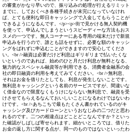
の審査がかなり早いので、振り込みの処理が行えるリミット
までに、しておくべき各種手続きが未完になっていなけれ
ば、とても便利な即日キャッシングで入金してもらうことが
できるようになるんです。</p><p>街で見かける無人契約機
を使って、申込んでしまうというスピーディーな方法もおス
スメの一つです。無人コーナーにある専用の端末だけで新規
申込みを行うので、誰とも話をせずに、必要な額のキャッシ
ングをばれずに申込むことができますので安心してくださ
い。<br />融資は必要だけど利息はギリギリまで払いたくな
いというのであれば、始めのひと月だけ利息が無料となる、
魅力的なスペシャル融資等が利用できる、消費者金融系の会
社の即日融資の利用を考えてみてください。<br />無利息、
それはお金を借りたとしても、利息が発生しないことです。
無利息キャッシングという名前のサービスですが、間違いな
く借金なので限度なくもうけにならない無利息で、融資を受
けさせてもらえるなんておいしいことになるわけではないわ
けです。<br />あちこちで最もたくさん書かれているのがキ
ャッシング及びカードローンというおなじみの二つだと思わ
れるのです。二つの相違点はどことどこなんですか？といっ
た確認がしばしば寄せられます。細かいところでは、借りた
お金の返し方に関する点が、同一のものではないといったわ