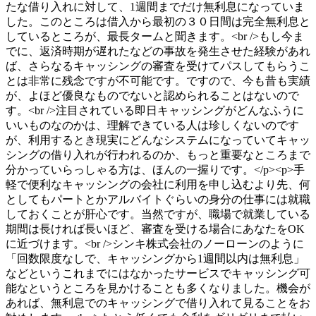
たな借り入れに対して、1週間までだけ無利息になっていま
した。このところは借入から最初の３０日間は完全無利息と
しているところが、最長タームと聞きます。<br />もし今ま
でに、返済時期が遅れたなどの事故を発生させた経験があれ
ば、さらなるキャッシングの審査を受けてパスしてもらうこ
とは非常に残念ですが不可能です。ですので、今も昔も実績
が、よほど優良なものでないと認められることはないので
す。<br />注目されている即日キャッシングがどんなふうに
いいものなのかは、理解できている人は珍しくないのです
が、利用するとき現実にどんなシステムになっていてキャッ
シングの借り入れが行われるのか、もっと重要なところまで
分かっていらっしゃる方は、ほんの一握りです。</p><p>手
軽で便利なキャッシングの会社に利用を申し込むより先、何
としてもパートとかアルバイトぐらいの身分の仕事には就職
しておくことが肝心です。当然ですが、職場で就業している
期間は長ければ長いほど、審査を受ける場合にあなたをOK
に近づけます。<br />シンキ株式会社のノーローンのように
「回数限度なしで、キャッシングから1週間以内は無利息」
などというこれまでにはなかったサービスでキャッシング可
能なというところを見かけることも多くなりました。機会が
あれば、無利息でのキャッシングで借り入れて見ることをお