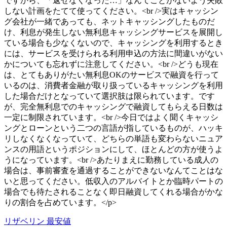
ですから、「返せなくなった…」なんてことがないよう失敗
しない計画をたてて使ってください。<br />実はキャッシン
グ会社が一緒であっても、ネットキャッシングしたものだ
け、利息が発生しない無利息キャッシングサービスを展開し
ている場合も少なくないので、キャッシングを利用するとき
には、サービスを受けられる利用申込の方法に間違いがない
かについても忘れずに注意してください。<br />どうも現在
は、とてもありがたい無利息OKのサービスで融資を行って
いるのは、消費者金融が取り扱っているキャッシングを利用
した場合だけとなっていて選択肢は限られています。です
が、完全無利息でのキャッシングで融資してもらえる日数は
一定に制限されています。<br />今日ではよく聞くキャッシ
ングとローンという二つの言語が指しているものが、ハッキ
リしなくなくなっていて、どちらの単語も変わらないニュア
ンスの用語というポジションにして、ほとんどの方が使うよ
うになっています。<br />あたりまえに勤務している成人の
場合は、事前審査を通過することができないなんてことはな
いと思ってください。低収入のアルバイトとか臨時パートの
場合でも待たされることなく即日融資してくれる場合がかな
りの割合を占めています。</p>
リザベリン 最安値