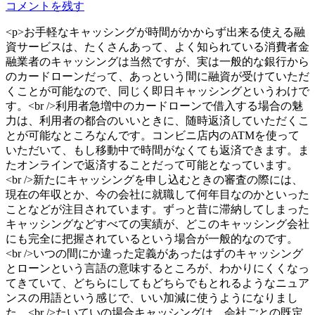
コメントを残す
<p>お手軽なキャッシングが時間がかからず出来る使える融
資サービスは、たくさんあって、よく知られている消費者金
融業者のキャッシングは当然ですが、実は一般的な銀行から
のカードローンだって、あっという間に融資が受けていただ
くことが可能なので、同じく即日キャッシングというわけで
す。<br />利用者急増中のカードローンで借入する場合の魅
力は、利用者の都合のいいときに、随時返済していただくこ
とが可能なところなんです。コンビニ店内のATMを使って
いただいて、もし移動中で時間がなくても返済できます。ま
たオンラインで返済することだって可能となっています。
<br />新たにキャッシングを申し込むときの審査の際には、
現在の年収とか、今の会社に就職して何年目なのかといった
ことなどが注目されています。ずっと昔に滞納してしまった
キャッシングなどすべての実績が、どこのキャッシング会社
にも完全に把握されているという場合が一般的なのです。
<br />いつの間にか違った定義があったはずのキャッシング
とローンという言語の意味するところが、わかりにくくなっ
てきていて、どちらにしてもどちらでもとれるようなニュア
ンスの用語という感じで、いい加減に使うようになりまし
た。<br />たいていの場合キャッシングは、会社ごとの既定