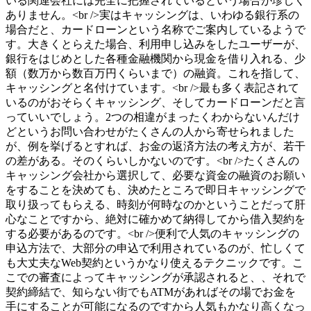
いる関連会社には完全に把握されているという場合が珍しく
ありません。<br />実はキャッシングは、いわゆる銀行系の
場合だと、カードローンという名称でご案内しているようで
す。大きくとらえた場合、利用申し込みをしたユーザーが、
銀行をはじめとした各種金融機関から現金を借り入れる、少
額（数万から数百万円くらいまで）の融資。これを指して、
キャッシングと名付けています。<br />最も多く表記されて
いるのがおそらくキャッシング、そしてカードローンだと言
っていいでしょう。2つの相違がまったくわからないんだけ
どというお問い合わせがたくさんの人から寄せられました
が、例を挙げるとすれば、お金の返済方法の考え方が、若干
の差がある。そのくらいしかないのです。<br />たくさんの
キャッシング会社から選択して、必要な資金の融資のお願い
をすることを決めても、決めたところで即日キャッシングで
取り扱ってもらえる、時刻が何時なのかということだって肝
心なことですから、絶対に確かめて納得してから借入契約を
する必要があるのです。<br />便利で人気のキャッシングの
申込方法で、大部分の申込で利用されているのが、忙しくて
も大丈夫なWeb契約というかなり使えるテクニックです。こ
こでの審査によってキャッシングが承認されると、、それで
契約締結で、知らない街でもATMがあればその場でお金を
手にすることが可能になるのですから人気もかなり高くなっ