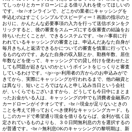
てしっかりとカードローンによる借り入れを使ってほしいの
です。<br />オンラインで、どこかの業者にキャッシングを
申込むのはすごくシンプルでスピーディー！画面の指示のと
おりに、かんたんな必要事項の入力を行って送信ボタンをク
リックすると、後の審査をスムーズにする仮審査の結論をお
待ちいただくことが、できるシステムです。<br />事前に行
われているキャッシングの審査とは、申込んだあなた自身が
毎月きちんと返済できるかについての審査を慎重に行ってい
るものなのです。あなた自身の収入額とか、勤務年数、居住
年数などを使って、キャッシングでの貸し付けを使わせたと
しても問題が起きないのかというポイントをじっくりと審査
しているわけです。</p><p>利用者の方からのお申込みがで
きてから、実際にキャッシングが行われるまで、他の融資と
は異なり、短いところではなんと申し込み当日という会社
が、いくらでもございますから、どうしても今日中にまとま
ったお金がいる人は、キャッシングの中でも消費者金融系の
カードローンがイチオシです。<br />現金が足りないときの
ことを考えて持っておくべき便利なキャッシングカード。も
しこのカードで希望通り現金を借りるならば、金利が低く設
定されているものよりも、３０日間無利息の方を選択するの
が普通です。<br />無利息OKのキャッシングの黎明期は、新