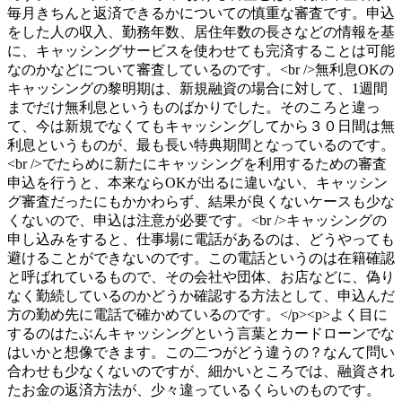
毎月きちんと返済できるかについての慎重な審査です。申込
をした人の収入、勤務年数、居住年数の長さなどの情報を基
に、キャッシングサービスを使わせても完済することは可能
なのかなどについて審査しているのです。<br />無利息OKの
キャッシングの黎明期は、新規融資の場合に対して、1週間
までだけ無利息というものばかりでした。そのころと違っ
て、今は新規でなくてもキャッシングしてから３０日間は無
利息というものが、最も長い特典期間となっているのです。
<br />でたらめに新たにキャッシングを利用するための審査
申込を行うと、本来ならOKが出るに違いない、キャッシン
グ審査だったにもかかわらず、結果が良くないケースも少な
くないので、申込は注意が必要です。<br />キャッシングの
申し込みをすると、仕事場に電話があるのは、どうやっても
避けることができないのです。この電話というのは在籍確認
と呼ばれているもので、その会社や団体、お店などに、偽り
なく勤続しているのかどうか確認する方法として、申込んだ
方の勤め先に電話で確かめているのです。</p><p>よく目に
するのはたぶんキャッシングという言葉とカードローンでな
はいかと想像できます。この二つがどう違うの？なんて問い
合わせも少なくないのですが、細かいところでは、融資され
たお金の返済方法が、少々違っているくらいのものです。