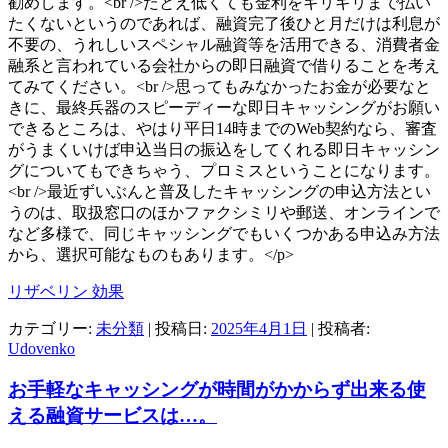
勧めします。<br />たとえ低くても金利をギリギリまで払い
たくないというのであれば、融資完了後ひと月だけは利息が
不要の、うれしいスペシャル融資等を活用できる、消費者金
融系と言われている会社からの即日融資で借りることを考え
てみてください。<br />思ってもみなかったお金が必要なと
きに、最終兵器のスピーディーな即日キャッシングがお願い
できるところは、やはり平日14時までのWeb契約なら、審査
がうまくいけば申込当日の振込をしてくれる即日キャッシン
グについてもできちゃう、プロミスということになります。
<br />最近ずいぶんと普及したキャッシングの申込方法とい
うのは、取扱窓口のほかファクシミリや郵送、オンラインで
など多様で、同じキャッシングでもいくつかある申込み方法
から、選択可能なものもあります。</p>
リザベリン 効果
カテゴリー:
未分類
| 投稿日:
2025年4月1日
|
投稿者:
Udovenko
お手軽なキャッシングが時間がかからず出来る使
える融資サービスは…。