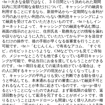
<br />大きな金額ではなく、３０日間という決められた期間
以内に完済可能な金額だけについて、キャッシングの融資を
利用することにするなら、新規申込から一定期間なら金利が
０円のありがたい利息のいらない無利息キャッシングによっ
て融資を受けてみていただきたいものです。<br />もしイン
ターネットによって、キャッシングでの融資を申込む際は、
画面の指示のとおりに、住所氏名・勤務先などの情報を漏れ
や誤りがないように入力していただいてからデータを送信す
るだけの操作で、後の手順が早くなる仮審査を行うことが、
可能です。<br />「むじんくん」で有名なアコム、「すぐモ
ビ」のモビットというような、CMなどでいつも見てご存知
の、メジャーなところでも他で多くなっている即日キャッシ
ングが可能で、申込当日にお金を渡してもらうことができる
のです。<br />期日を超えての返済を続けている場合は、そ
の人に関するキャッシングの現況がよくなくなってしまっ
て、キャッシングの平均よりも安いと判断できる額を借りよ
うと申込しても、本来通れるはずの審査において融資不可と
されるなんてことが本当に起きているのです。</p><p>借り
るということになったのであれば、まず最低限の金額で、返
済回数を少なくして返済を完了することがポイントです。借
りるということはカードローンも間違いなく借り入れの一種