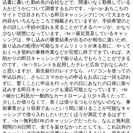
込書に書いた勤め先の会社などで、間違いなく勤務している
人かどうかについて調査するものです。</p><p>あちこちの
サイトで注目されている即日キャッシングについて大まかな
内容がいろんなところで掲載されていますが、手続希望のと
きの詳しい手続や流れを見ることができるページが、かなり
少ない状態になっています。<br />最近普及しているキャッ
シングは、申し込みの審査結果が出るのが相当に速いため、
振り込みの処理が可能なタイムリミットが来る前に、やって
おくべき契約の事務作業などが完璧に終了できていれば、大
助かりの即日キャッシングで振り込んでもらうことができる
のです。<br />タレントを起用したテレビ広告でおなじみだ
と思いますが、新生銀行のレイクなら、パソコンを使っての
申込以外に、さらにスマホからの申込もお店には一回も訪れ
ずに、驚くことに申込を行ったその日にあなたの口座に振り
込みする即日キャッシングも適応可能となっています。<br
/>確かに利息が一般的なカードローンより少々高くたって、
少ししか借りなくて、長くは借りるつもりがないのなら、事
前審査がより容易であっという間に借りることが可能なキャ
ッシングで借り入れしたいただくほうが満足できるはずで
す。<br />無利息OKのキャッシングだったら、なんと無利息
期間の30日間で、全てを返せなかったとしても、これ以外の