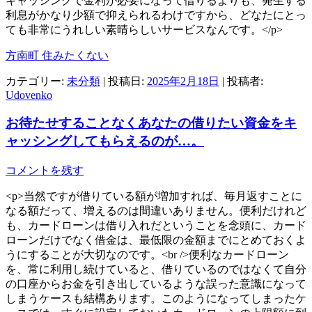
キャッシングで金利が必要になって借りるよりも、発生する
利息がかなり少額で抑えられるわけですから、どなたにとっ
ても非常にうれしい素晴らしいサービスなんです。</p>
方南町 住みたくない
カテゴリー:
未分類
| 投稿日:
2025年2月18日
|
投稿者:
Udovenko
お待たせすることなくあなたの借りたい資金をキ
ャッシングしてもらえるのが…。
コメントを残す
<p>当然ですが借りている額が増加すれば、毎月返すことに
なる額だって、増えるのは間違いありません。便利だけれど
も、カードローンは借り入れだということを念頭に、カード
ローンだけでなく借金は、最低限の金額までにとめておくよ
うにすることが大切なのです。<br />便利なカードローン
を、常に利用し続けていると、借りているのではなくて自分
の口座からお金を引き出しているような誤った意識になって
しまうケースも結構あります。このようになってしまったケ