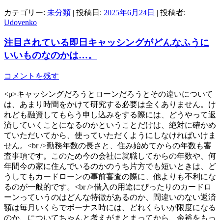
カテゴリー:
未分類
| 投稿日:
2025年6月24日
|
投稿者:
Udovenko
注目されている即日キャッシングがどんなふうに
いいものなのかは…。
コメントを残す
<p>キャッシングだろうとローンだろうとその違いについて
は、あまり時間をかけて研究する必要は全くありません。け
れども融資してもらう申し込みをする際には、どうやって返
済していくことになるのかということだけは、絶対に確かめ
ていただいてから、使っていただくようにしなければいけま
せん。<br />勤務年数の長さと、住み始めてからの年数も審
査事項です。このため今の会社に就職してからの年数や、何
年間今の家に住んでいるのかのうち片方でも短いときは、ど
うしてもカードローンの事前審査の際に、他よりも不利にな
るのが一般的です。<br />借入の用途にぴったりのカードロ
ーンっていうのはどんな特徴があるのか、間違いのない返済
額は毎月いくらでボーナス時には、どれくらいが限度になる
のか、についてちゃんと考えがまとまってから、余裕をもっ