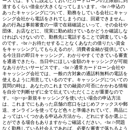
ースでは、すぐに設定しておいたカードローンの上限額に到
達するくらい借金が大きくなってしまいます。<br />申込の
あったキャッシングについて、勤務をしている会社にキャッ
シング会社から電話をされてしまうのは、回避できません。
あの行為は事前審査の一環で在籍確認といって、その会社や
団体、お店などに、現実に勤め続けているかどうか確認しな
ければいけないので、勤務先に電話することで調査している
のです。<br />お待たせすることなくあなたの借りたい資金
をキャッシングしてもらえるのが、消費者金融が提供してい
る今注目の即日キャッシング。わかりやすくできている審査
を通過できたら、当日中にほしい金額のキャッシングが可能
なありがたいサービスです。<br />通常カードローン会社や
キャッシング会社では、一般の方対象の通話料無料の電話を
使えるように用意しているのです。キャッシングについての
質問の時は、あなたのこれまでの融資の可否にかかわる情報
を自分で判断せずに全て伝えていただくことが重要なので
す。</p><p>新規キャッシングを使いたい場合の申込方法
は、これまでにもあった店舗の窓口をはじめファックスや郵
送、オンラインを使ってなど色々と準備されていて、商品に
よってはいくつかある申込み方法から、どれにするか選ぶこ
とができる場合もありますからご確認ください。<br />問題
なく勤務している社会人であれば、必要な審査で落ちるよう