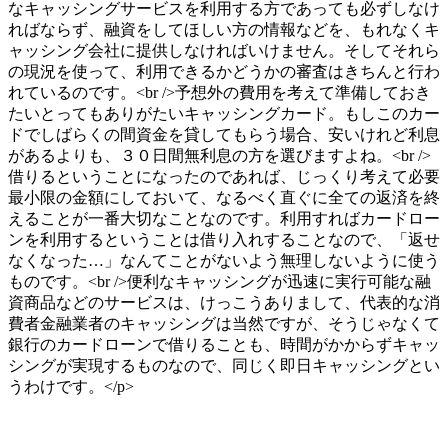
なキャッシングサービスを利用する方であっても必ずしなけ
ればならず、融資をしてほしい方の情報などを、もれなくキ
ャッシング会社に提供しなければいけません。そしてそれら
の現況を使って、利用できるかどうかの審査はきちんと行わ
れているのです。<br />予想外の費用を考えて準備しておき
たいとってもありがたいキャッシングカード。もしこのカー
ドでしばらくの間資金を貸してもらう場合、安いけれど利息
があるよりも、３０日間無利息の方を選びますよね。<br />
借りるということになったのであれば、じっくり考えて必要
最小限の金額にしておいて、なるべく直ぐに全ての返済を終
えることが一番大切なことなのです。利用すればカードロー
ンを利用するということは借り入れすることなので、「返せ
なくなった…」なんてことがないよう無理しないように使う
ものです。<br />便利なキャッシングが迅速に実行可能な融
資商品などのサービスは、けっこうありまして、代表的な消
費者金融業者のキャッシングは当然ですが、そうじゃなくて
銀行のカードローンで借りることも、時間がかからずキャッ
シングが実現するものなので、同じく即日キャッシングとい
うわけです。</p>