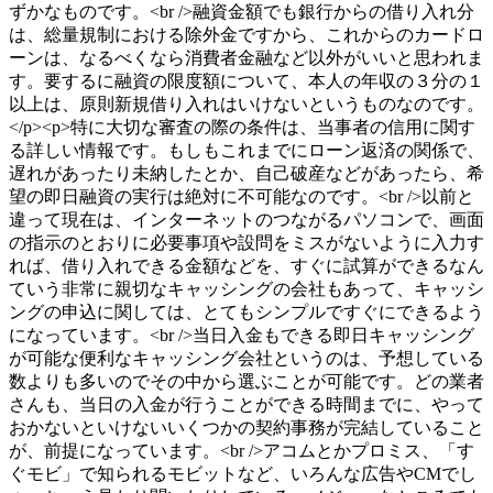
ずかなものです。<br />融資金額でも銀行からの借り入れ分
は、総量規制における除外金ですから、これからのカードロ
ーンは、なるべくなら消費者金融など以外がいいと思われま
す。要するに融資の限度額について、本人の年収の３分の１
以上は、原則新規借り入れはいけないというものなのです。
</p><p>特に大切な審査の際の条件は、当事者の信用に関す
る詳しい情報です。もしもこれまでにローン返済の関係で、
遅れがあったり未納したとか、自己破産などがあったら、希
望の即日融資の実行は絶対に不可能なのです。<br />以前と
違って現在は、インターネットのつながるパソコンで、画面
の指示のとおりに必要事項や設問をミスがないように入力す
れば、借り入れできる金額などを、すぐに試算ができるなん
ていう非常に親切なキャッシングの会社もあって、キャッシ
ングの申込に関しては、とてもシンプルですぐにできるよう
になっています。<br />当日入金もできる即日キャッシング
が可能な便利なキャッシング会社というのは、予想している
数よりも多いのでその中から選ぶことが可能です。どの業者
さんも、当日の入金が行うことができる時間までに、やって
おかないといけないいくつかの契約事務が完結していること
が、前提になっています。<br />アコムとかプロミス、「す
ぐモビ」で知られるモビットなど、いろんな広告やCMでし