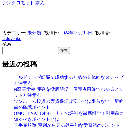
シンクロモット 購入
カテゴリー:
未分類
| 投稿日:
2024年10月13日
|
投稿者:
Udovenko
検索
検索
最近の投稿
ビルドジョブ転職で成功するための具体的なステップ
と注意点
N高等学校 評判を徹底解説！保護者目線でわかるメリ
ットと注意点
ワンルーム投資の家賃保証は安心とは限らない？契約
前の確認ポイント
OMOTENA（オモテナ）の評判を徹底解説！利用前に
知るべきポイントとは
苦手克服塾 評判から見る効果的な学習法のポイント