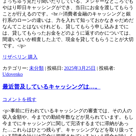
ょっちゅう見たり聞いたりしている、メジャーなところでも
やはり即日キャッシングができ、当日にお金を渡してもらう
ことが行えるのです。<br />消費者金融のキャッシングと銀
行系のローンの違いは、力を入れて知っておかなきゃだめだ
なんてことはないけれども、貸してもらう申し込みまでに
は、貸してもらったお金をどのように返すのかについては、
間違いないか精査した上で、現金を貸してもらうことが大切
です。</p>
リザベリン 購入
カテゴリー:
未分類
| 投稿日:
2025年3月25日
|
投稿者:
Udovenko
最近普及しているキャッシングは…。
コメントを残す
<p>事前に行われているキャッシングの審査では、その人の
収入金額や、今までの勤続年数などが見られています。もし
今までにキャッシングに関して完済するまでに滞納があっ
た…これらはひとつ残らず、キャッシングなどを取り扱って