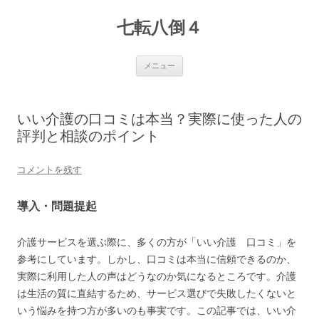
七転八倒４
コ
メニュー
ン
テ
ン
ツ
へ
いい介護の口コミは本当？実際に使った人の
ス
キ
評判と相談のポイント
ッ
プ
コメントを残す
導入・問題提起
介護サービスを選ぶ際に、多くの方が「いい介護 口コミ」を
参考にしています。しかし、口コミは本当に信頼できるのか、
実際に利用した人の声はどうなのか気になるところです。介護
は生活の質に直結するため、サービス選びで失敗したくないと
いう悩みを持つ方が多いのも事実です。この記事では、いい介