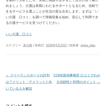
を集めて分析したら、実際に相談や見学をして自分の目で確か
めましょう。介護は長期にわたるサポートとなるため、信頼で
きるサービスを選ぶことが生活の質を左右します。まずは「い
い介護 口コミ」を調べて情報収集を始め、安心して利用でき
る介護サービスを見つけてください。
いい介護 口コミ
カテゴリー:
未分類
| 投稿日:
2026年5月23日
|
投稿者:
shota_labo
投
←
フリーランスボードの評判
CORE探偵事務所 口コミでわか
稿
は？メリット・デメリットと向
る信頼性と利用のポイント
→
ナ
いている人を解説
ビ
ゲ
コメントを残す